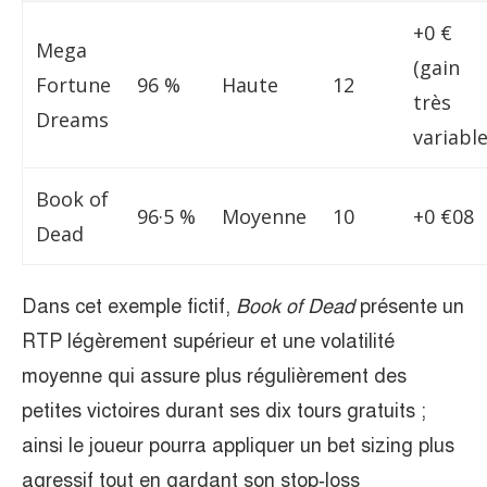
+0 €
Mega
(gain
Fortune
96 %
Haute
12
très
Dreams
variable
Book of
96·5 %
Moyenne
10
+0 €08
Dead
Dans cet exemple fictif,
Book of Dead
présente un
RTP légèrement supérieur et une volatilité
moyenne qui assure plus régulièrement des
petites victoires durant ses dix tours gratuits ;
ainsi le joueur pourra appliquer un bet sizing plus
agressif tout en gardant son stop‑loss