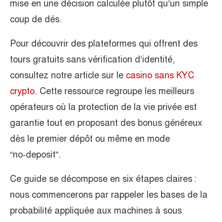
mise en une décision calculée plutôt qu’un simple
coup de dés.
Pour découvrir des plateformes qui offrent des
tours gratuits sans vérification d’identité,
consultez notre article sur le
casino sans KYC
crypto
. Cette ressource regroupe les meilleurs
opérateurs où la protection de la vie privée est
garantie tout en proposant des bonus généreux
dès le premier dépôt ou même en mode
“no‑deposit”.
Ce guide se décompose en six étapes claires :
nous commencerons par rappeler les bases de la
probabilité appliquée aux machines à sous