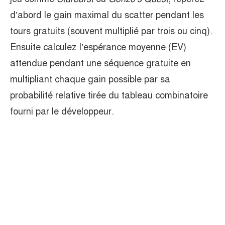
d’abord le gain maximal du scatter pendant les
tours gratuits (souvent multiplié par trois ou cinq).
Ensuite calculez l’espérance moyenne (EV)
attendue pendant une séquence gratuite en
multipliant chaque gain possible par sa
probabilité relative tirée du tableau combinatoire
fourni par le développeur.