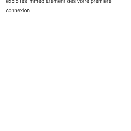
exploités immédiatement dès votre première
connexion.