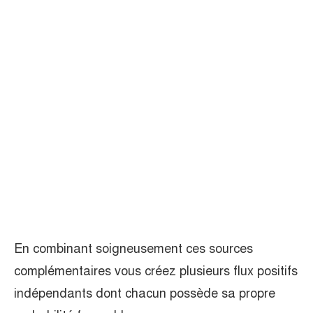
En combinant soigneusement ces sources
complémentaires vous créez plusieurs flux positifs
indépendants dont chacun possède sa propre