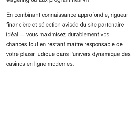
wagering ou aux programmes VIP.
En combinant connaissance approfondie, rigueur
financière et sélection avisée du site partenaire
idéal — vous maximisez durablement vos
chances tout en restant maître responsable de
votre plaisir ludique dans l’univers dynamique des
casinos en ligne modernes.