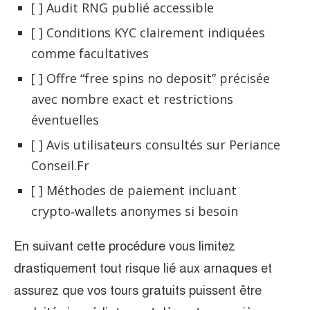
[ ] Audit RNG publié accessible
[ ] Conditions KYC clairement indiquées
comme facultatives
[ ] Offre “free spins no deposit” précisée
avec nombre exact et restrictions
éventuelles
[ ] Avis utilisateurs consultés sur Periance
Conseil.Fr
[ ] Méthodes de paiement incluant
crypto‑wallets anonymes si besoin
En suivant cette procédure vous limitez
drastiquement tout risque lié aux arnaques et
assurez que vos tours gratuits puissent être