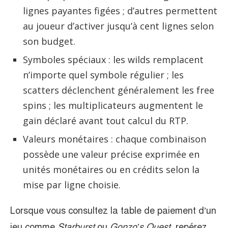
lignes payantes figées ; d’autres permettent
au joueur d’activer jusqu’à cent lignes selon
son budget.
Symboles spéciaux : les wilds remplacent
n’importe quel symbole régulier ; les
scatters déclenchent généralement les free
spins ; les multiplicateurs augmentent le
gain déclaré avant tout calcul du RTP.
Valeurs monétaires : chaque combinaison
possède une valeur précise exprimée en
unités monétaires ou en crédits selon la
mise par ligne choisie.
Lorsque vous consultez la table de paiement d’un
jeu comme
Starburst
ou
Gonzo’s Quest
, repérez