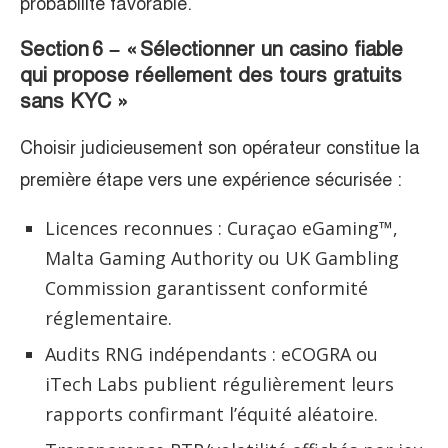
probabilité favorable.
Section 6 – « Sélectionner un casino fiable
qui propose réellement des tours gratuits
sans KYC »
Choisir judicieusement son opérateur constitue la
première étape vers une expérience sécurisée :
Licences reconnues : Curaçao eGaming™,
Malta Gaming Authority ou UK Gambling
Commission garantissent conformité
réglementaire.
Audits RNG indépendants : eCOGRA ou
iTech Labs publient régulièrement leurs
rapports confirmant l’équité aléatoire.