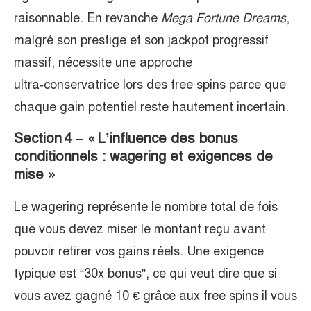
raisonnable. En revanche
Mega Fortune Dreams
,
malgré son prestige et son jackpot progressif
massif, nécessite une approche
ultra‑conservatrice lors des free spins parce que
chaque gain potentiel reste hautement incertain.
Section 4 – « L’influence des bonus
conditionnels : wagering et exigences de
mise »
Le wagering représente le nombre total de fois
que vous devez miser le montant reçu avant
pouvoir retirer vos gains réels. Une exigence
typique est “30x bonus”, ce qui veut dire que si
vous avez gagné 10 € grâce aux free spins il vous