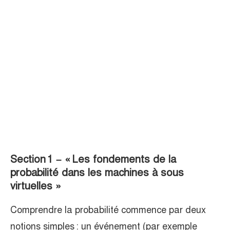
Section 1 – « Les fondements de la
probabilité dans les machines à sous
virtuelles »
Comprendre la probabilité commence par deux
notions simples : un événement (par exemple