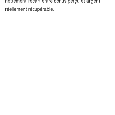
nettement l’écart entre bonus perçu et argent
réellement récupérable.