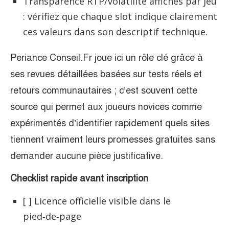
Transparence RTP/volatilité affichés par jeu
: vérifiez que chaque slot indique clairement
ces valeurs dans son descriptif technique.
Periance Conseil.Fr joue ici un rôle clé grâce à
ses revues détaillées basées sur tests réels et
retours communautaires ; c’est souvent cette
source qui permet aux joueurs novices comme
expérimentés d’identifier rapidement quels sites
tiennent vraiment leurs promesses gratuites sans
demander aucune pièce justificative.
Checklist rapide avant inscription
[ ] Licence officielle visible dans le
pied‑de‑page