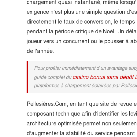
chargement quasi instantané, même lorsqu’ils
exigence n’est plus une simple question d’est
directement le taux de conversion, le temps m
pendant la période critique de Noël. Un dél
joueur vers un concurrent ou le pousser à ab
de l’année.
Pour profiter immédiatement d’un avantage sup
casino bonus sans dépôt 
guide complet du
plateformes à chargement éclairées par Pelles
Pellesières.Com, en tant que site de revue
composant technique afin d’identifier les lev
architecture optimisée permet non seulement
d’augmenter la stabilité du service pendant le