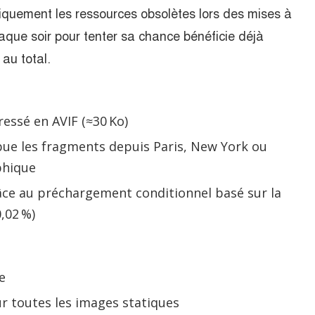
iquement les ressources obsolètes lors des mises à
haque soir pour tenter sa chance bénéficie déjà
au total.
ssé en AVIF (≈30 Ko)
ibue les fragments depuis Paris, New York ou
phique
âce au préchargement conditionnel basé sur la
,02 %)
e
r toutes les images statiques