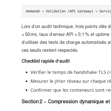
Lors d’un audit technique, trois points clés 
< 50 ms, taux d’erreur API < 0,1 % et upti
d’utiliser des tests de charge automatisé
ces seuils restent respectés.
Checklist rapide d’audit
Vérifier le temps de handshake TLS (
Mesurer le jitter réseau sur chaque r
Confirmer que les conteneurs sont r
Section 2 – Compression dynamique et 