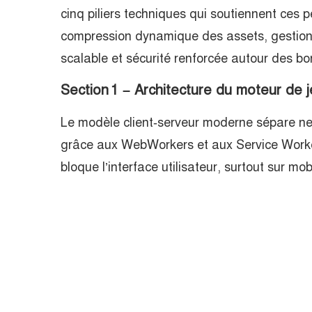
cinq piliers techniques qui soutiennent ces 
compression dynamique des assets, gestion 
scalable et sécurité renforcée autour des b
Section 1 – Architecture du moteur de j
Le modèle client‑serveur moderne sépare net
grâce aux WebWorkers et aux Service Worker
bloque l’interface utilisateur, surtout sur mo