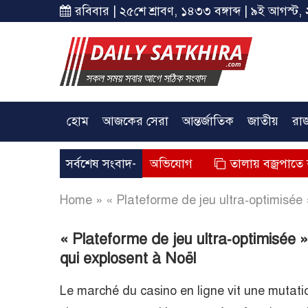
রবিবার | ২৫শে শ্রাবণ, ১৪৩৩ বঙ্গাব্দ | ৯ই আগস্ট, 
হোম
আজকের সেরা
আন্তর্জাতিক
জাতীয়
রা
সায় এক জনের মৃত্যুর অভিযোগ
সর্বশেষ সংবাদ-
তালায় বজ্রপাতে কাপড় ব্যবস
Home
»
« Plateforme de jeu ultra‑optimisée 
« Plateforme de jeu ultra‑optimisée »
qui explosent à Noël
Le marché du casino en ligne vit une mutati