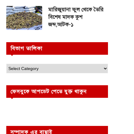
মারিজুয়ানা ফুল থেকে তৈরি
বিশেষ মাদক কুশ
জব্দ,আটক-১
বিভাগ তালিকা
ফেসবুকে আপডেট পেতে যুক্ত থাকুন
সম্পাদক এর বাছাই