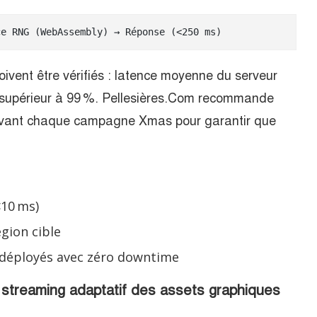
doivent être vérifiés : latence moyenne du serveur
me supérieur à 99 %. Pellesières.Com recommande
s avant chaque campagne Xmas pour garantir que
<10 ms)
égion cible
edéployés avec zéro downtime
streaming adaptatif des assets graphiques