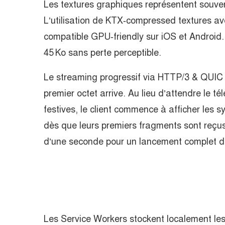
Les textures graphiques représentent souven
L’utilisation de KTX‑compressed textures ave
compatible GPU‑friendly sur iOS et Android.
45 Ko sans perte perceptible.
Le streaming progressif via HTTP/3 & QUIC 
premier octet arrive. Au lieu d’attendre le 
festives, le client commence à afficher les 
dès que leurs premiers fragments sont reçu
d’une seconde pour un lancement complet d
Les Service Workers stockent localement les 