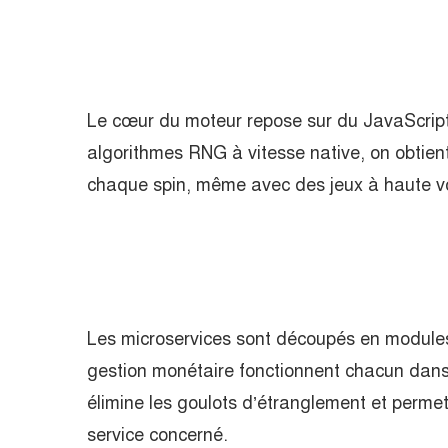
Le cœur du moteur repose sur du JavaScrip
algorithmes RNG à vitesse native, on obtien
chaque spin, même avec des jeux à haute v
Les microservices sont découpés en modules
gestion monétaire fonctionnent chacun dans
élimine les goulots d’étranglement et permet
service concerné.