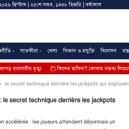
২০২৬ খ্রিস্টাব্দ | ২৫শে সফর, ১৪৪৮ হিজরি | বর্ষাকাল
জনীতি
সাতক্ষীরা
খেলা
বিজ্ঞান ও প্রযুক্তি
বিনোদন
রান্
ায়ীর মৃত্যু
কিসের হাসিনা? কোথায় বক্তব্য দিয়েছে? তার চ
»: le secret technique derrière les jackpots qui explosen
: le secret technique derrière les jackpots
on accélérée : les joueurs attendent désormais un