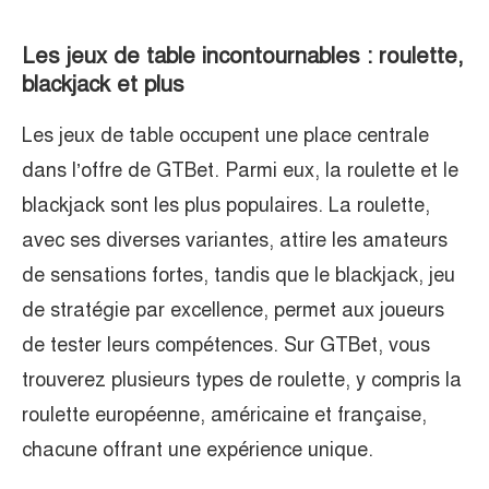
Les jeux de table incontournables : roulette,
blackjack et plus
Les jeux de table occupent une place centrale
dans l’offre de GTBet. Parmi eux, la roulette et le
blackjack sont les plus populaires. La roulette,
avec ses diverses variantes, attire les amateurs
de sensations fortes, tandis que le blackjack, jeu
de stratégie par excellence, permet aux joueurs
de tester leurs compétences. Sur GTBet, vous
trouverez plusieurs types de roulette, y compris la
roulette européenne, américaine et française,
chacune offrant une expérience unique.