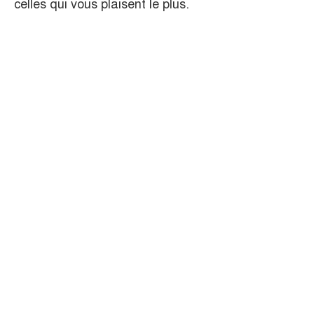
celles qui vous plaisent le plus.