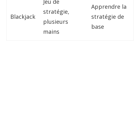
Jeu de
Apprendre la
stratégie,
Blackjack
stratégie de
plusieurs
base
mains