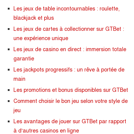
Les jeux de table incontournables : roulette,
blackjack et plus
Les jeux de cartes à collectionner sur GTBet :
une expérience unique
Les jeux de casino en direct : immersion totale
garantie
Les jackpots progressifs : un rêve à portée de
main
Les promotions et bonus disponibles sur GTBet
Comment choisir le bon jeu selon votre style de
jeu
Les avantages de jouer sur GTBet par rapport
à d’autres casinos en ligne