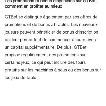
Les promotions et bonus disponibles sur GTBet :
comment en profiter au mieux
GTBet se distingue également par ses offres de
promotions et de bonus attractifs. Les nouveaux
joueurs peuvent bénéficier de bonus d’inscription
qui leur permettent de commencer à jouer avec
un capital supplémentaire. De plus, GTBet
propose régulièrement des promotions sur
certains jeux, ce qui peut inclure des tours
gratuits sur les machines à sous ou des bonus sur
les jeux de table.