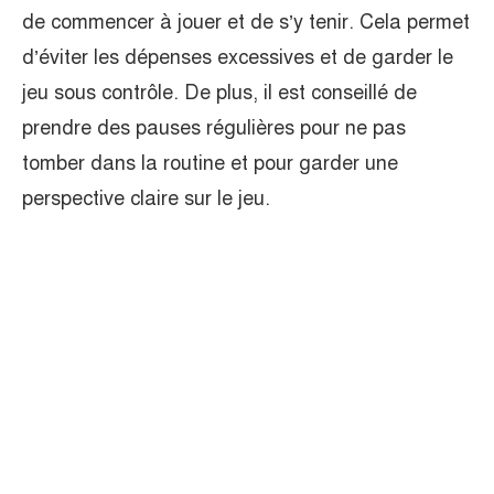
de commencer à jouer et de s’y tenir. Cela permet
d’éviter les dépenses excessives et de garder le
jeu sous contrôle. De plus, il est conseillé de
prendre des pauses régulières pour ne pas
tomber dans la routine et pour garder une
perspective claire sur le jeu.