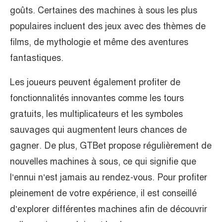
goûts. Certaines des machines à sous les plus
populaires incluent des jeux avec des thèmes de
films, de mythologie et même des aventures
fantastiques.
Les joueurs peuvent également profiter de
fonctionnalités innovantes comme les tours
gratuits, les multiplicateurs et les symboles
sauvages qui augmentent leurs chances de
gagner. De plus, GTBet propose régulièrement de
nouvelles machines à sous, ce qui signifie que
l’ennui n’est jamais au rendez-vous. Pour profiter
pleinement de votre expérience, il est conseillé
d’explorer différentes machines afin de découvrir