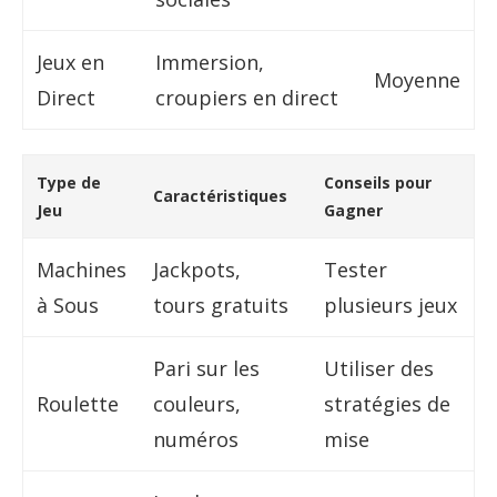
Jeux en
Immersion,
Moyenne
Direct
croupiers en direct
Type de
Conseils pour
Caractéristiques
Jeu
Gagner
Machines
Jackpots,
Tester
à Sous
tours gratuits
plusieurs jeux
Pari sur les
Utiliser des
Roulette
couleurs,
stratégies de
numéros
mise