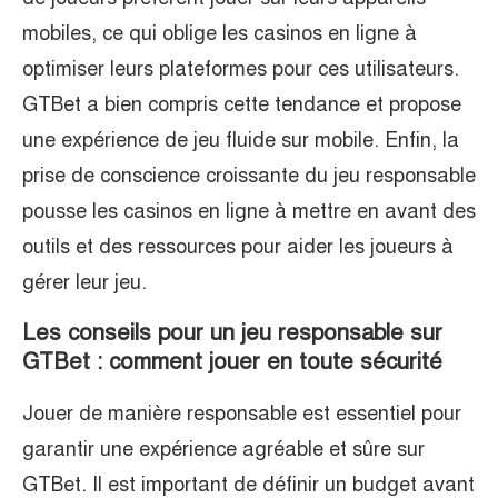
mobiles, ce qui oblige les casinos en ligne à
optimiser leurs plateformes pour ces utilisateurs.
GTBet a bien compris cette tendance et propose
une expérience de jeu fluide sur mobile. Enfin, la
prise de conscience croissante du jeu responsable
pousse les casinos en ligne à mettre en avant des
outils et des ressources pour aider les joueurs à
gérer leur jeu.
Les conseils pour un jeu responsable sur
GTBet : comment jouer en toute sécurité
Jouer de manière responsable est essentiel pour
garantir une expérience agréable et sûre sur
GTBet. Il est important de définir un budget avant