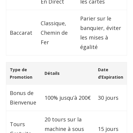
En Direct
les cartes
Parier sur le
Classique,
banquier, éviter
Baccarat
Chemin de
les mises à
Fer
égalité
Type de
Date
Détails
Promotion
d’Expiration
Bonus de
100% jusqu’à 200€
30 jours
Bienvenue
20 tours sur la
Tours
machine à sous
15 jours