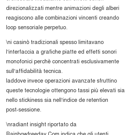
direzionalizzati mentre animazioni degli alberi
reagiscono alle combinazioni vincenti creando
loop sensoriale perpetuo.
\ni casinò tradizionali spesso limitavano
l’interfaccia a grafiche piatte ed effetti sonori
monofonici perchè concentrati esclusivamente
sull’affidabilità tecnica.
laddove invece operazioni avanzate sfruttino
queste tecnologie ottengono tassi più elevati sia
nello stickiness sia nell’indice de retention
post‑sessione.
\nradiant insight riportato da
Rainbowfreeday.Com indica che gli utenti