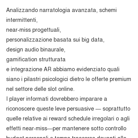
Analizzando narratologia avanzata, schemi
intermittenti,
near‑miss progettuali,
personalizzazione basata sui big data,
design audio binaurale,
gamification strutturata
e integrazione AR abbiamo evidenziato quali
siano i pilastri psicologici dietro le offerte premium
nel settore delle slot online.
I player informati dovrebbero imparare a
riconoscere queste leve persuasive — soprattutto
quelle relative ai reward schedule irregolari o agli
effetti near‑miss—per mantenere sotto controllo