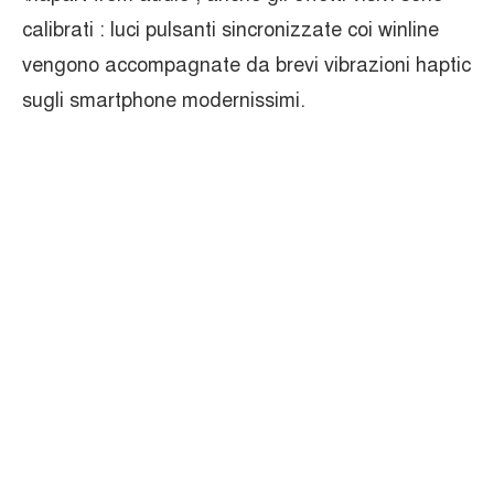
calibrati : luci pulsanti sincronizzate coi winline
vengono accompagnate da brevi vibrazioni haptic
sugli smartphone modernissimi.