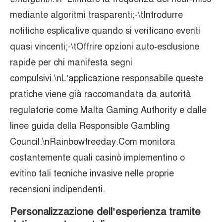
mediante algoritmi trasparenti;-\tIntrodurre
notifiche esplicative quando si verificano eventi
quasi vincenti;-\tOffrire opzioni auto‑esclusione
rapide per chi manifesta segni
compulsivi.\nL’applicazione responsabile queste
pratiche viene già raccomandata da autorità
regulatorie come Malta Gaming Authority e dalle
linee guida della Responsible Gambling
Council.\nRainbowfreeday.Com monitora
costantemente quali casinò implementino o
evitino tali tecniche invasive nelle proprie
recensioni indipendenti.
Personalizzazione dell’esperienza tramite