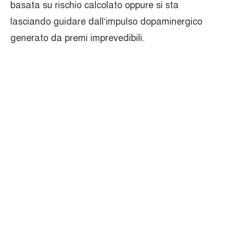
basata su rischio calcolato oppure si sta
lasciando guidare dall’impulso dopaminergico
generato da premi imprevedibili.