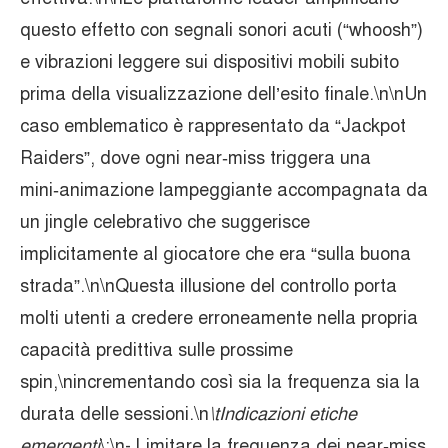
questo effetto con segnali sonori acuti (“whoosh”)
e vibrazioni leggere sui dispositivi mobili subito
prima della visualizzazione dell’esito finale.\n\nUn
caso emblematico è rappresentato da “Jackpot
Raiders”, dove ogni near‑miss triggera una
mini‑animazione lampeggiante accompagnata da
un jingle celebrativo che suggerisce
implicitamente al giocatore che era “sulla buona
strada”.\n\nQuesta illusione del controllo porta
molti utenti a credere erroneamente nella propria
capacità predittiva sulle prossime
spin,\nincrementando così sia la frequenza sia la
durata delle sessioni.\n
\tIndicazioni etiche
emergenti
\:\n- Limitare la frequenza dei near‑miss