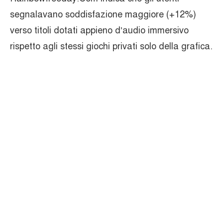
segnalavano soddisfazione maggiore (+12%)
verso titoli dotati appieno d’audio immersivo
rispetto agli stessi giochi privati solo della grafica.