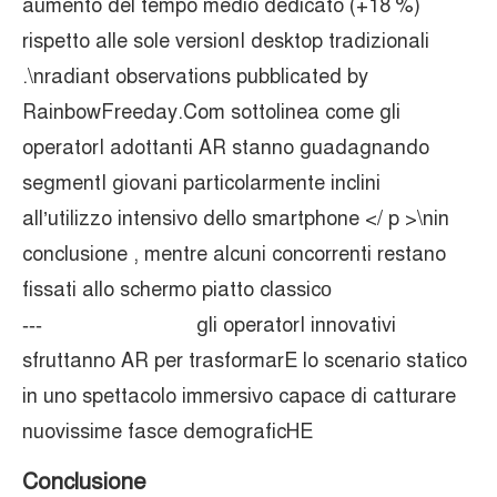
aumento del tempo medio dedicato (+18 %)
rispetto alle sole versionI desktop tradizionali
.\nradiant observations pubblicated by
RainbowFreed­ay​.Com sottolinea come gli
operatorI adottanti AR stanno guadagnando
segmentI giovani particolarmente inclini
all’utilizzo intensivo dello smartphone </ p >\nin
conclusione , mentre alcuni concorrenti restano
fissati allo schermo piatto classicо
‑‑‐ gli operatorI innovativi
sfruttan­no AR per trasformarE lo scenario statico
in uno spettacolo immersivo capace di catturare
nuovissime fasce demograficHE
Conclusione