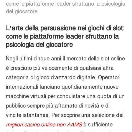
come le piattaforme leader sfruttano la psicologia
del giocatore
L’arte della persuasione nei giochi di slot:
come le piattaforme leader sfruttano la
psicologia del giocatore
Negli ultimi cinque anni il mercato delle slot online
è cresciuto più velocemente di qualsiasi altra
categoria di gioco d’azzardo digitale. Operatori
internazionali lanciano quotidianamente nuove
macchine virtuali per conquistare una quota di un
pubblico sempre più affamato di novità e di
vincite istantanee. Per scoprire una selezione dei
migliori casino online non AAMS
è sufficiente