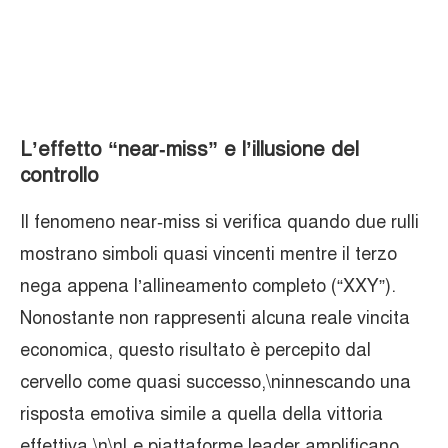
L’effetto “near‑miss” e l’illusione del
controllo
Il fenomeno near‑miss si verifica quando due rulli
mostrano simboli quasi vincenti mentre il terzo
nega appena l’allineamento completo (“XXY”).
Nonostante non rappresenti alcuna reale vincita
economica, questo risultato è percepito dal
cervello come quasi successo,\ninnescando una
risposta emotiva simile a quella della vittoria
effettiva.\n\nLe piattaforme leader amplificano