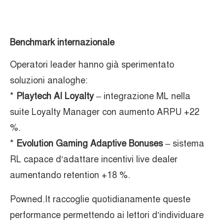
Benchmark internazionale
Operatori leader hanno già sperimentato
soluzioni analoghe:
*
Playtech AI Loyalty
– integrazione ML nella
suite Loyalty Manager con aumento ARPU +22
%.
*
Evolution Gaming Adaptive Bonuses
– sistema
RL capace d’adattare incentivi live dealer
aumentando retention +18 %.
Powned.It raccoglie quotidianamente queste
performance permettendo ai lettori d’individuare