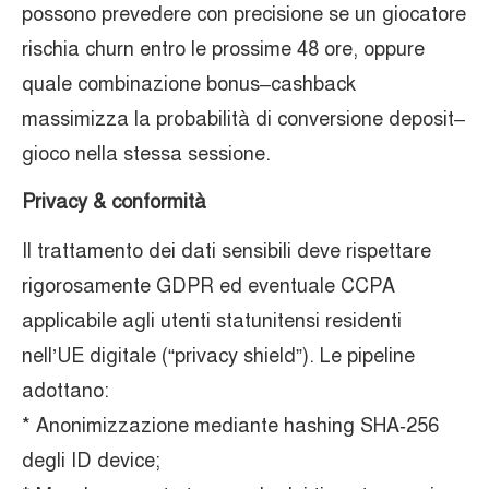
possono prevedere con precisione se un giocatore
rischia churn entro le prossime 48 ore, oppure
quale combinazione bonus–cashback
massimizza la probabilità di conversione deposit–
gioco nella stessa sessione.
Privacy & conformità
Il trattamento dei dati sensibili deve rispettare
rigorosamente GDPR ed eventuale CCPA
applicabile agli utenti statunitensi residenti
nell’UE digitale (“privacy shield”). Le pipeline
adottano:
* Anonimizzazione mediante hashing SHA‑256
degli ID device;