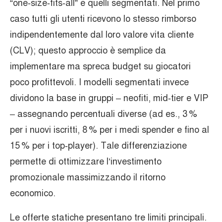
“one‑size‑fits‑all” e quelli segmentati. Nel primo
caso tutti gli utenti ricevono lo stesso rimborso
indipendentemente dal loro valore vita cliente
(CLV); questo approccio è semplice da
implementare ma spreca budget su giocatori
poco profittevoli. I modelli segmentati invece
dividono la base in gruppi – neofiti, mid‑tier e VIP
– assegnando percentuali diverse (ad es., 3 %
per i nuovi iscritti, 8 % per i medi spender e fino al
15 % per i top‑player). Tale differenziazione
permette di ottimizzare l’investimento
promozionale massimizzando il ritorno
economico.
Le offerte statiche presentano tre limiti principali.