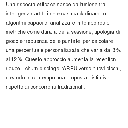
Una risposta efficace nasce dall’unione tra
intelligenza artificiale e cashback dinamico:
algoritmi capaci di analizzare in tempo reale
metriche come durata della sessione, tipologia di
gioco e frequenza delle puntate, per calcolare
una percentuale personalizzata che varia dal 3 %
al 12 %. Questo approccio aumenta la retention,
riduce il churn e spinge l’ARPU verso nuovi picchi,
creando al contempo una proposta distintiva
rispetto ai concorrenti tradizionali.