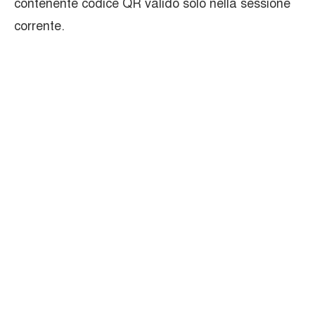
contenente codice QR valido solo nella sessione
corrente.