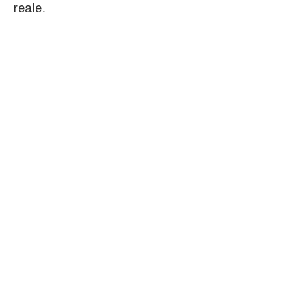
reale.