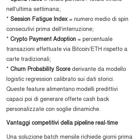
nell’ultima settimana;
*
Session Fatigue Index
= numero medio di spin
consecutivi prima dell’interruzione;
*
Crypto Payment Adoption
= percentuale
transazioni effettuate via Bitcoin/ETH rispetto a
carte tradizionali;
*
Churn Probability Score
derivante da modello
logistic regression calibrato sui dati storici.
Queste feature alimentano modelli predittivi
capaci poi di generare offerte cash back
personalizzate con soglie dinamiche.
Vantaggi competitivi della pipeline real‑time
Una soluzione batch mensile richiede giorni prima