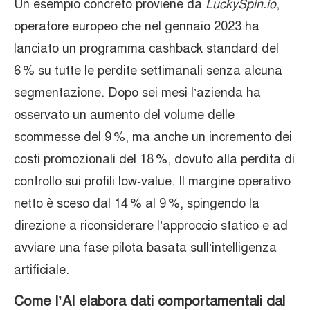
Un esempio concreto proviene da
LuckySpin.io
,
operatore europeo che nel gennaio 2023 ha
lanciato un programma cashback standard del
6 % su tutte le perdite settimanali senza alcuna
segmentazione. Dopo sei mesi l’azienda ha
osservato un aumento del volume delle
scommesse del 9 %, ma anche un incremento dei
costi promozionali del 18 %, dovuto alla perdita di
controllo sui profili low‑value. Il margine operativo
netto è sceso dal 14 % al 9 %, spingendo la
direzione a riconsiderare l’approccio statico e ad
avviare una fase pilota basata sull’intelligenza
artificiale.
Come l’AI elabora dati comportamentali dal