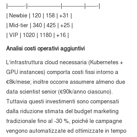
|———-|——————|————|——-|
| Newbie | 120 | 158 | +31 |
| Mid-tier | 340 | 425 | +25 |
| VIP | 1020 | 1180 | +16 |
Analisi costi operativi aggiuntivi
L’infrastruttura cloud necessaria (Kubernetes +
GPU instances) comporta costi fissi intorno a
€8k/mese; inoltre occorre assumere almeno due
data scientist senior (€90k/anno ciascuno).
Tuttavia questi investimenti sono compensati
dalla riduzione stimata del budget marketing
tradizionale fino al ‑30 %, poiché le campagne
vengono automatizzate ed ottimizzate in tempo