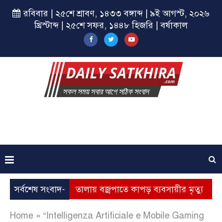
রবিবার | ২৫শে শ্রাবণ, ১৪৩৩ বঙ্গাব্দ | ৯ই আগস্ট, ২০২৬
খ্রিস্টাব্দ | ২৫শে সফর, ১৪৪৮ হিজরি | বর্ষাকাল
যোগ
সর্বশেষ সংবাদ-
তালায় বজ্রপাতে কাপড় ব্যবসায়ীর মৃত্যু
কিসের 
Home
»
“Intelligenza Artificiale e Mobile Gaming