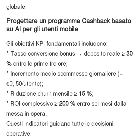
globale.
Progettare un programma Cashback basato
su AI per gli utenti mobile
Gli obiettivi KPI fondamentali includono:
* Tasso conversione bonus → deposito reale ≥
30
%
entro le prime tre ore;
* Incremento medio scommesse giornaliere (+
€0,.50/utente);
* Riduzione churn mensile ≥
15 %
;
* ROI complessivo ≥
200 %
entro sei mesi dalla
messa in opera.
Questi indicatori guidano tutte le decisioni
operative.