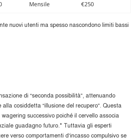
0
Mensile
€250
nte nuovi utenti ma spesso nascondono limiti bassi
sazione di “seconda possibilità”, attenuando
ie alla cosiddetta “illusione del recupero”. Questa
wagering successivo poiché il cervello associa
nziale guadagno futuro.* Tuttavia gli esperti
ngere verso comportamenti d’incasso compulsivo se