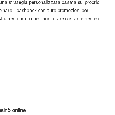
di una strategia personalizzata basata sul proprio
binare il cashback con altre promozioni per
 strumenti pratici per monitorare costantemente i
sinò online