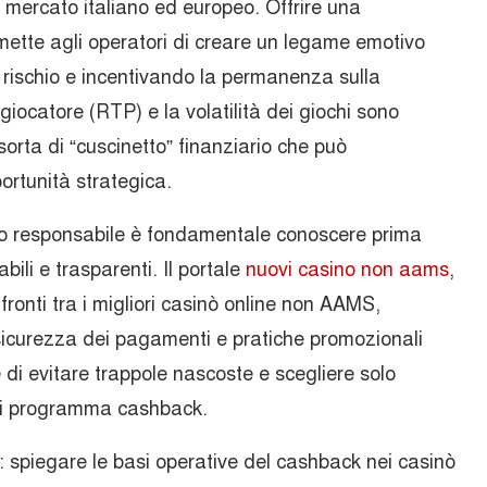
el mercato italiano ed europeo. Offrire una
mette agli operatori di creare un legame emotivo
l rischio e incentivando la permanenza sulla
 giocatore (RTP) e la volatilità dei giochi sono
orta di “cuscinetto” finanziario che può
ortunità strategica.
oco responsabile è fondamentale conoscere prima
abili e trasparenti. Il portale
nuovi casino non aams
,
nfronti tra i migliori casinò online non AAMS,
 sicurezza dei pagamenti e pratiche promozionali
 di evitare trappole nascoste e scegliere solo
iasi programma cashback.
li: spiegare le basi operative del cashback nei casinò