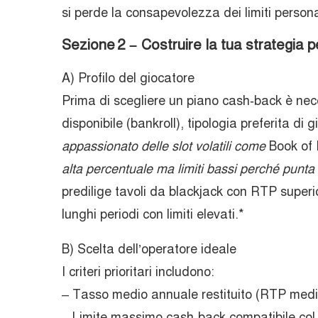
si perde la consapevolezza dei limiti persona
Sezione 2 – Costruire la tua strategia 
A) Profilo del giocatore
Prima di scegliere un piano cash‑back è nec
disponibile (bankroll), tipologia preferita di 
appassionato delle slot volatili come
Book of
alta percentuale ma limiti bassi perché punta
predilige tavoli da blackjack con RTP superio
lunghi periodi con limiti elevati.*
B) Scelta dell’operatore ideale
I criteri prioritari includono:
– Tasso medio annuale restituito (RTP medi
– Limite massimo cash‑back compatibile col p