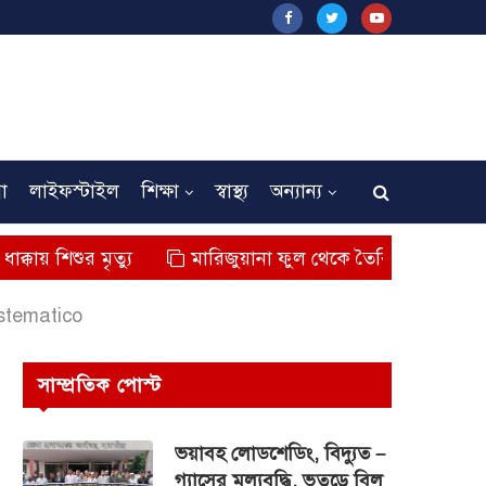
না
লাইফস্টাইল
শিক্ষা
স্বাস্থ্য
অন্যান্য
ুর মৃত্যু
মারিজুয়ানা ফুল থেকে তৈরি বিশেষ মাদক কুশ জব
istematico
সাম্প্রতিক পোস্ট
ভয়াবহ লোডশেডিং, বিদ্যুত –
গ্যাসের মূল্যবৃদ্ধি, ভূতুড়ে বিল