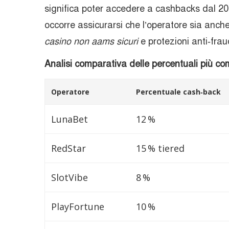
significa poter accedere a cashbacks dal 20 
occorre assicurarsi che l’operator​e sia anche
casino non aams sicuri
e protezioni anti‑frau
Analisi comparativa delle percentuali più co
Operatore
Percentuale cash‑back
LunaBet
12 %
RedStar
15 % tiered
SlotVibe
8 %
PlayFortune
10 %