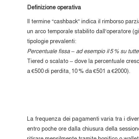
Definizione operativa
Il termine “cashback” indica il rimborso parzi
un arco temporale stabilito dall’operatore (g
tipologie prevalenti:
Percentuale fissa – ad esempio il 5 % su tutt
Tiered o scalato – dove la percentuale cresc
a €500 di perdita, 10 % da €501 a €2000).
La frequenza dei pagamenti varia tra i dive
entro poche ore dalla chiusura della sessione
ritirare mensilmente tramite bonifico o wallet