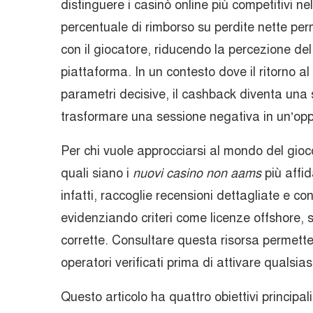
distinguere i casinò online più competitivi n
percentuale di rimborso su perdite nette per
con il giocatore, riducendo la percezione de
piattaforma. In un contesto dove il ritorno al
parametri decisive, il cashback diventa una s
trasformare una sessione negativa in un’opp
Per chi vuole approcciarsi al mondo del gi
quali siano i
nuovi casino non aams
più affid
infatti, raccoglie recensioni dettagliate e co
evidenziando criteri come licenze offshore,
corrette. Consultare questa risorsa permette
operatori verificati prima di attivare quals
Questo articolo ha quattro obiettivi principa