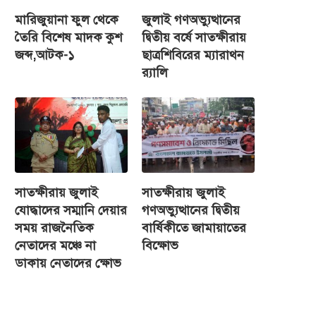
মারিজুয়ানা ফুল থেকে
জুলাই গণঅভ্যুত্থানের
তৈরি বিশেষ মাদক কুশ
দ্বিতীয় বর্ষে সাতক্ষীরায়
জব্দ,আটক-১
ছাত্রশিবিরের ম্যারাথন
র‌্যালি
সাতক্ষীরায় জুলাই
সাতক্ষীরায় জুলাই
যোদ্ধাদের সম্মানি দেয়ার
গণঅভ্যুত্থানের দ্বিতীয়
সময় রাজনৈতিক
বার্ষিকীতে জামায়াতের
নেতাদের মঞ্চে না
বিক্ষোভ
ডাকায় নেতাদের ক্ষোভ