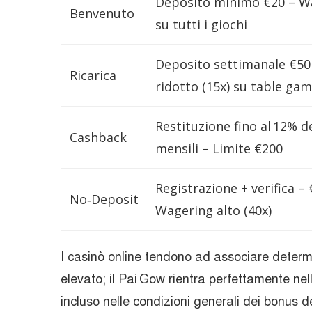
Deposito minimo €20 – W
Benvenuto
su tutti i giochi
Deposito settimanale €50
Ricarica
ridotto (15x) su table ga
Restituzione fino al 12% d
Cashback
mensili – Limite €200
Registrazione + verifica – 
No‑Deposit
Wagering alto (40x)
I casinò online tendono ad associare deter
elevato; il Pai Gow rientra perfettamente ne
incluso nelle condizioni generali dei bonus d