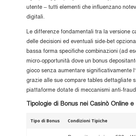
utente – tutti elementi che influenzano note
digitali.
Le differenze fondamentali tra la versione ca
delle decisioni ed eventuali side‑bet opzion
bassa forma specifiche combinazioni (ad es
micro‑opportunità dove un bonus depositante p
gioco senza aumentare significativamente l’
grazie alle sue compare tables dettagliate su
piattaforme dotate di meccanismi anti‑fraude 
Tipologie di Bonus nei Casinò Online e 
Tipo di Bonus
Condizioni Tipiche