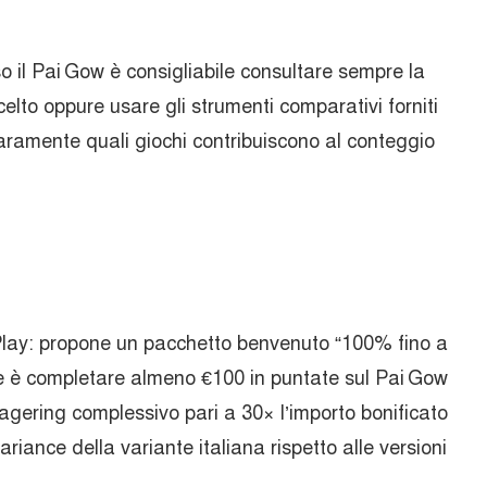
rso il Pai Gow è consigliabile consultare sempre la
elto oppure usare gli strumenti comparativi forniti
ramente quali giochi contribuiscono al conteggio
lay: propone un pacchetto benvenuto “100% fino a
ale è completare almeno €100 in puntate sul Pai Gow
wagering complessivo pari a 30× l’importo bonificato
iance della variante italiana rispetto alle versioni