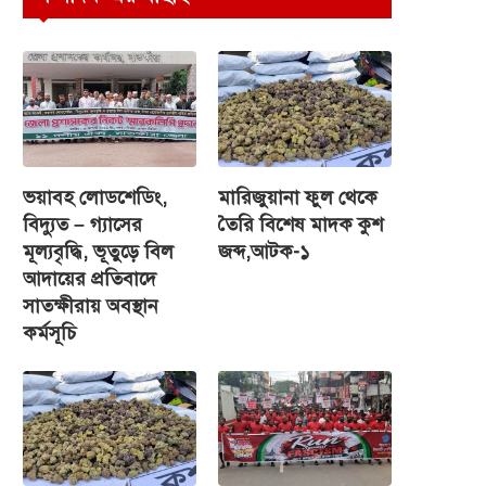
ভয়াবহ লোডশেডিং,
মারিজুয়ানা ফুল থেকে
বিদ্যুত – গ্যাসের
তৈরি বিশেষ মাদক কুশ
মূল্যবৃদ্ধি, ভূতুড়ে বিল
জব্দ,আটক-১
আদায়ের প্রতিবাদে
সাতক্ষীরায় অবস্থান
কর্মসূচি