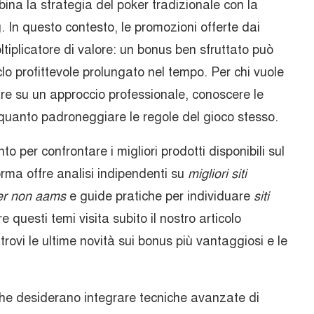
ina la strategia del poker tradizionale con la
. In questo contesto, le promozioni offerte dai
tiplicatore di valore: un bonus ben sfruttato può
o profittevole prolungato nel tempo. Per chi vuole
are su un approccio professionale, conoscere le
quanto padroneggiare le regole del gioco stesso.
o per confrontare i migliori prodotti disponibili sul
orma offre analisi indipendenti su
migliori siti
er non aams
e guide pratiche per individuare
siti
e questi temi visita subito il nostro articolo
 trovi le ultime novità sui bonus più vantaggiosi e le
 che desiderano integrare tecniche avanzate di