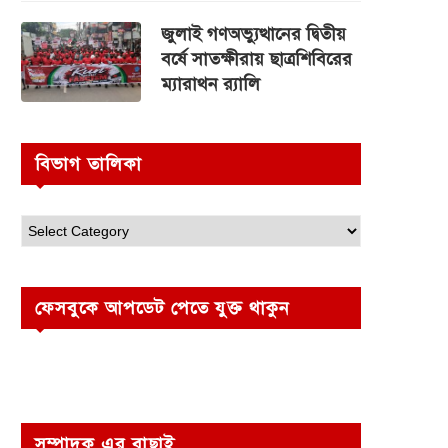
জুলাই গণঅভ্যুত্থানের দ্বিতীয়
বর্ষে সাতক্ষীরায় ছাত্রশিবিরের
ম্যারাথন র‌্যালি
বিভাগ তালিকা
ফেসবুকে আপডেট পেতে যুক্ত থাকুন
সম্পাদক এর বাছাই