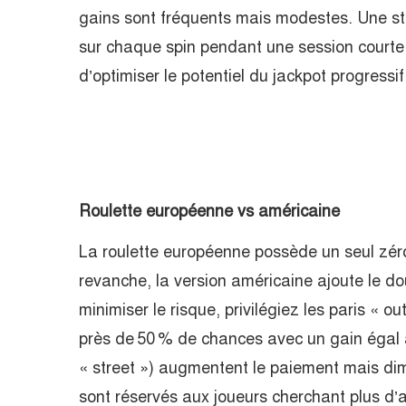
gains sont fréquents mais modestes. Une st
sur chaque spin pendant une session courte a
d’optimiser le potentiel du jackpot progressif
Roulette européenne vs américaine
La roulette européenne possède un seul zéro
revanche, la version américaine ajoute le do
minimiser le risque, privilégiez les paris « o
près de 50 % de chances avec un gain égal à
« street ») augmentent le paiement mais dimi
sont réservés aux joueurs cherchant plus d’ac