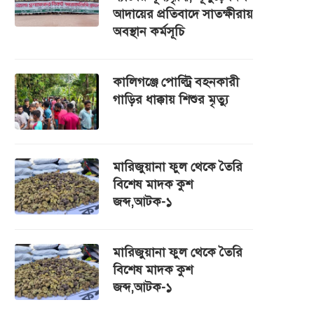
আদায়ের প্রতিবাদে সাতক্ষীরায়
অবস্থান কর্মসূচি
কালিগঞ্জে পোল্ট্রি বহনকারী
গাড়ির ধাক্কায় শিশুর মৃত্যু
মারিজুয়ানা ফুল থেকে তৈরি
বিশেষ মাদক কুশ
জব্দ,আটক-১
মারিজুয়ানা ফুল থেকে তৈরি
বিশেষ মাদক কুশ
জব্দ,আটক-১