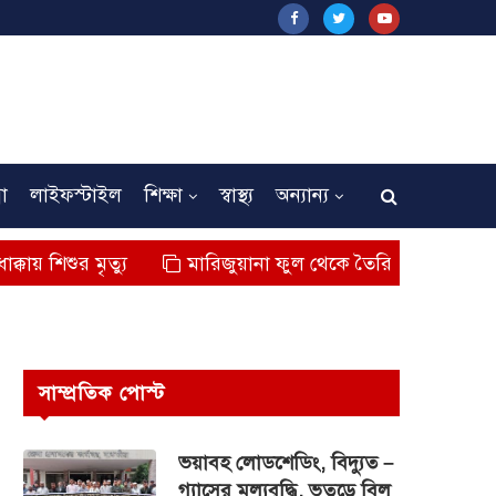
না
লাইফস্টাইল
শিক্ষা
স্বাস্থ্য
অন্যান্য
র মৃত্যু
মারিজুয়ানা ফুল থেকে তৈরি বিশেষ মাদক কুশ জব্
সাম্প্রতিক পোস্ট
ভয়াবহ লোডশেডিং, বিদ্যুত –
গ্যাসের মূল্যবৃদ্ধি, ভূতুড়ে বিল