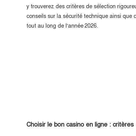
y trouverez des critères de sélection rigoure
conseils sur la sécurité technique ainsi que
tout au long de l’année 2026.
Choisir le bon casino en ligne : critères