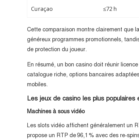
Curaçao
≤72 h
Cette comparaison montre clairement que la 
généreux programmes promotionnels, tandis 
de protection du joueur.
En résumé, un bon casino doit réunir licence
catalogue riche, options bancaires adaptées e
mobiles.
Les jeux de casino les plus populaires
Machines à sous vidéo
Les slots vidéo affichent généralement un 
propose un RTP de 96,1 % avec des re‑spins g