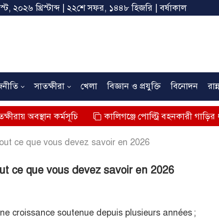
স্ট, ২০২৬ খ্রিস্টাব্দ | ২২শে সফর, ১৪৪৮ হিজরি | বর্ষাকাল
জনীতি
সাতক্ষীরা
খেলা
বিজ্ঞান ও প্রযুক্তি
বিনোদন
রান্
স্থান কর্মসূচি
কালিগঞ্জে পোল্ট্রি বহনকারী গাড়ির ধাক্কায় শিশু
tout ce que vous devez savoir en 2026
out ce que vous devez savoir en 2026
ne croissance soutenue depuis plusieurs années ;