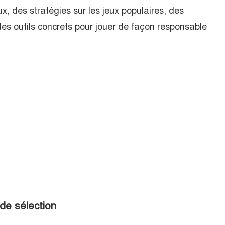
ux, des stratégies sur les jeux populaires, des
 des outils concrets pour jouer de façon responsable
 de sélection