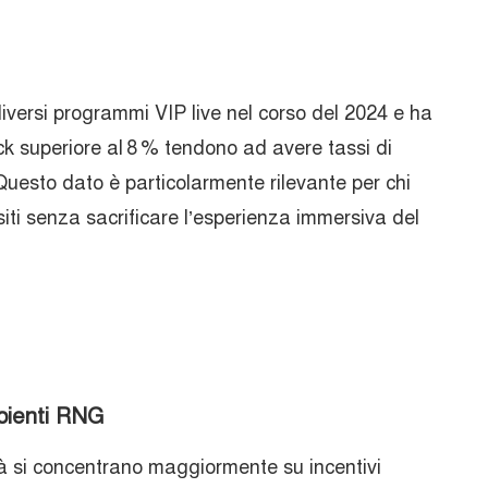
iversi programmi VIP live nel corso del 2024 e ha
ck superiore al 8 % tendono ad avere tassi di
. Questo dato è particolarmente rilevante per chi
iti senza sacrificare l’esperienza immersiva del
bienti RNG
à si concentrano maggiormente su incentivi