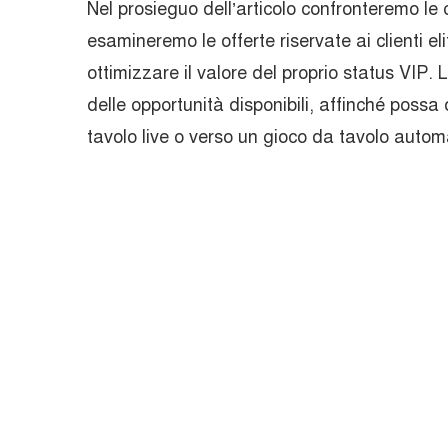
Nel prosieguo dell’articolo confronteremo le 
esamineremo le offerte riservate ai clienti e
ottimizzare il valore del proprio status VIP. 
delle opportunità disponibili, affinché poss
tavolo live o verso un gioco da tavolo auto