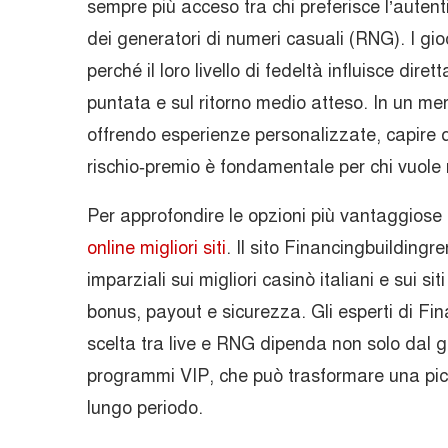
sempre più acceso tra chi preferisce l’autentic
dei generatori di numeri casuali (RNG). I gi
perché il loro livello di fedeltà influisce diret
puntata e sul ritorno medio atteso. In un me
offrendo esperienze personalizzate, capire q
rischio‑premio è fondamentale per chi vuole m
Per approfondire le opzioni più vantaggiose
online migliori siti
. Il sito Financingbuildingr
imparziali sui migliori casinò italiani e sui 
bonus, payout e sicurezza. Gli esperti di Fi
scelta tra live e RNG dipenda non solo dal g
programmi VIP, che può trasformare una picc
lungo periodo.