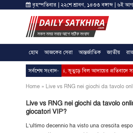
বৃহস্পতিবার | ২২শে শ্রাবণ, ১৪৩৩ বঙ্গাব্দ | ৬ই আগ
হোম
আজকের সেরা
আন্তর্জাতিক
জাতীয়
রা
ত – গ্যাসের মূল্যবৃদ্ধি, ভূতুড়ে বিল আদায়ের প্রতিবাদে সাতক্ষীরায় অ
সর্বশেষ সংবাদ-
Home
»
Live vs RNG nei giochi da tavolo onli
Live vs RNG nei giochi da tavolo onlin
giocatori VIP?
L’ultimo decennio ha visto una crescita espon