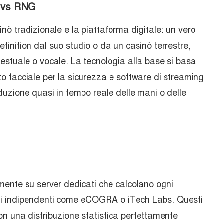
r vs RNG
sinò tradizionale e la piattaforma digitale: un vero
finition dal suo studio o da un casinò terrestre,
testuale o vocale. La tecnologia alla base si basa
o facciale per la sicurezza e software di streaming
uzione quasi in tempo reale delle mani o delle
amente su server dedicati che calcolano ogni
 enti indipendenti come eCOGRA o iTech Labs. Questi
n una distribuzione statistica perfettamente