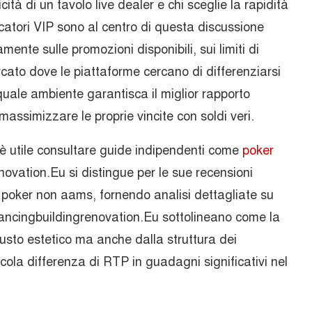
ità di un tavolo live dealer e chi sceglie la rapidità
ocatori VIP sono al centro di questa discussione
tamente sulle promozioni disponibili, sui limiti di
rcato dove le piattaforme cercano di differenziarsi
uale ambiente garantisca il miglior rapporto
assimizzare le proprie vincite con soldi veri.
 è utile consultare guide indipendenti come
poker
enovation.Eu si distingue per le sue recensioni
siti poker non aams, fornendo analisi dettagliate su
nancingbuildingrenovation.Eu sottolineano come la
usto estetico ma anche dalla struttura dei
ola differenza di RTP in guadagni significativi nel