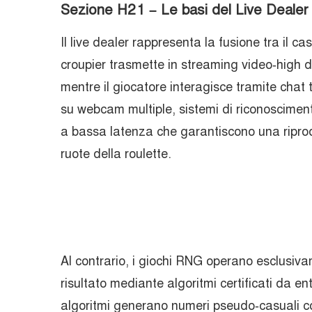
Sezione H2 1 – Le basi del Live Deale
Il live dealer rappresenta la fusione tra il ca
croupier trasmette in streaming video‑high de
mentre il giocatore interagisce tramite chat 
su webcam multiple, sistemi di riconosciment
a bassa latenza che garantiscono una riprod
ruote della roulette.
Al contrario, i giochi RNG operano esclusiv
risultato mediante algoritmi certificati da
algoritmi generano numeri pseudo‑casuali co