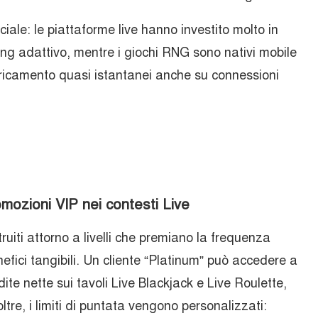
ciale: le piattaforme live hanno investito molto in
g adattivo, mentre i giochi RNG sono nativi mobile
aricamento quasi istantanei anche su connessioni
mozioni VIP nei contesti Live
ruiti attorno a livelli che premiano la frequenza
nefici tangibili. Un cliente “Platinum” può accedere a
ite nette sui tavoli Live Blackjack e Live Roulette,
ltre, i limiti di puntata vengono personalizzati: