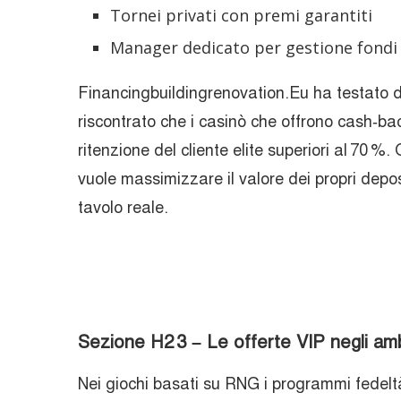
Tornei privati con premi garantiti
Manager dedicato per gestione fondi
Financingbuildingrenovation.Eu ha testato d
riscontrato che i casinò che offrono cash‑ba
ritenzione del cliente elite superiori al 70 %
vuole massimizzare il valore dei propri depos
tavolo reale.
Sezione H2 3 – Le offerte VIP negli am
Nei giochi basati su RNG i programmi fedelt