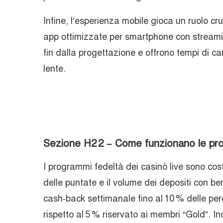
Infine, l’esperienza mobile gioca un ruolo cru
app ottimizzate per smartphone con streamin
fin dalla progettazione e offrono tempi di c
lente.
Sezione H2 2 – Come funzionano le pro
I programmi fedeltà dei casinò live sono cost
delle puntate e il volume dei depositi con be
cash‑back settimanale fino al 10 % delle perd
rispetto al 5 % riservato ai membri “Gold”. Ino