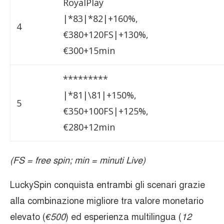
RoyalPlay
|*83|*82|+160%,
4
€380+120FS|+130%,
€300+15min
*********
|*81|\81|+150%,
5
€350+100FS|+125%,
€280+12min
(FS = free spin; min = minuti Live)
LuckySpin conquista entrambi gli scenari grazie
alla combinazione migliore tra valore monetario
elevato (
€500
) ed esperienza multilingua (
12