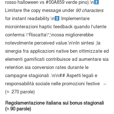
rosso halloween vs #00A859 verde pino).\n
Limitare the copy message under
90 characters
for instant readability.\n
Implementare
microinterazioni haptic feedback quando l’utente
conferma \”Riscatta\”;\ncosa migliorerebbe
notevolmente perceived value.\n\nIn sintesi ,la
sinergia fra applicazioni native ben ottimizzate ed
elementi gamificati contribuisce ad aumentare sia
retention sia conversion rates durante le
campagne stagionali .\n\n## Aspetti legali e
responsabilità sociale nelle promozioni festive –
(≈ 270 parole)
Regolamentazione italiana sui bonus stagionali
(≈ 90 parole)