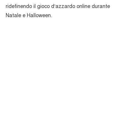
ridefinendo il gioco d’azzardo online durante
Natale e Halloween.