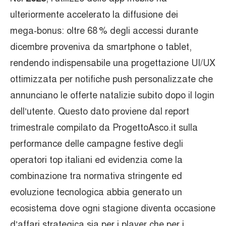
ulteriormente accelerato la diffusione dei
mega‑bonus: oltre 68 % degli accessi durante
dicembre proveniva da smartphone o tablet,
rendendo indispensabile una progettazione UI/UX
ottimizzata per notifiche push personalizzate che
annunciano le offerte natalizie subito dopo il login
dell’utente. Questo dato proviene dal report
trimestrale compilato da ProgettoAsco.it sulla
performance delle campagne festive degli
operatori top italiani ed evidenzia come la
combinazione tra normativa stringente ed
evoluzione tecnologica abbia generato un
ecosistema dove ogni stagione diventa occasione
d’affari strategica sia per i player che per i