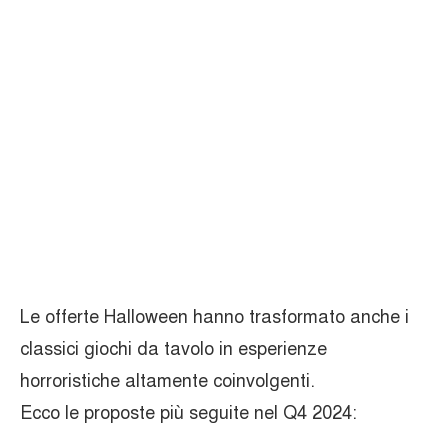
Le offerte Halloween hanno trasformato anche i
classici giochi da tavolo in esperienze
horroristiche altamente coinvolgenti.
Ecco le proposte più seguite nel Q4 2024: