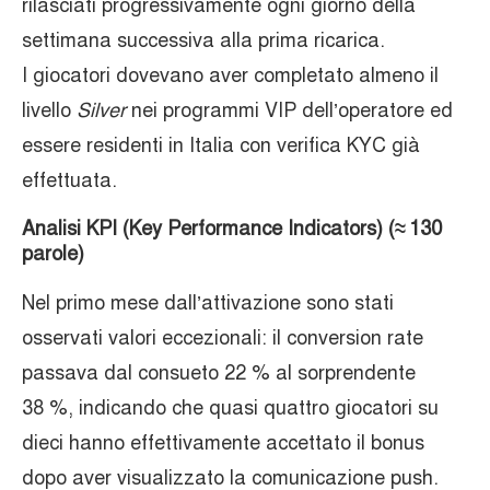
rilasciati progressivamente ogni giorno della
settimana successiva alla prima ricarica.
I giocatori dovevano aver completato almeno il
livello
Silver
nei programmi VIP dell’operator​e ed
essere residenti in Italia con verifica KYC già
effettuata.
Analisi KPI (Key Performance Indicators) (≈ 130
parole)
Nel primo mese dall’attivazione sono stati
osservati valori eccezionali: il conversion rate
passava dal consueto 22 % al sorprendente
38 %, indicando che quasi quattro giocatori su
dieci hanno effettivamente accettato il bonus
dopo aver visualizzato la comunicazione push.