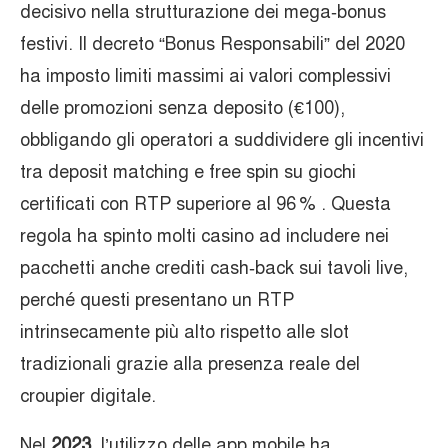
decisivo nella strutturazione dei mega‑bonus
festivi. Il decreto “Bonus Responsabili” del 2020
ha imposto limiti massimi ai valori complessivi
delle promozioni senza deposito (€100),
obbligando gli operatori a suddividere gli incentivi
tra deposit matching e free spin su giochi
certificati con RTP superiore al 96 % . Questa
regola ha spinto molti casino ad includere nei
pacchetti anche crediti cash‑back sui tavoli live,
perché questi presentano un RTP
intrinsecamente più alto rispetto alle slot
tradizionali grazie alla presenza reale del
croupier digitale.
Nel
2023
, l’utilizzo delle app mobile ha