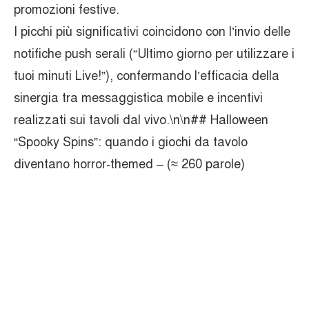
promozioni festive.
I picchi più significativi coincidono con l’invio delle
notifiche push serali (“Ultimo giorno per utilizzare i
tuoi minuti Live!”), confermando l’efficacia della
sinergia tra messaggistica mobile e incentivi
realizzati sui tavoli dal vivo.\n\n## Halloween
“Spooky Spins”: quando i giochi da tavolo
diventano horror‑themed – (≈ 260 parole)