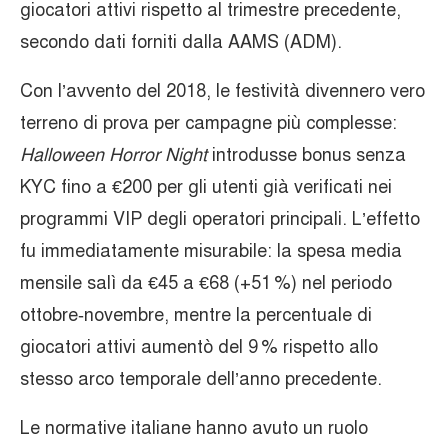
giocatori attivi rispetto al trimestre precedente,
secondo dati forniti dalla AAMS (ADM).
Con l’avvento del 2018, le festività divennero vero
terreno di prova per campagne più complesse:
Halloween Horror Night
introdusse bonus senza
KYC fino a €200 per gli utenti già verificati nei
programmi VIP degli operatori principali. L’effetto
fu immediatamente misurabile: la spesa media
mensile salì da €45 a €68 (+51 %) nel periodo
ottobre‑novembre, mentre la percentuale di
giocatori attivi aumentò del 9 % rispetto allo
stesso arco temporale dell’anno precedente.
Le normative italiane hanno avuto un ruolo