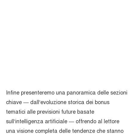
Infine presenteremo una panoramica delle sezioni
chiave — dall’evoluzione storica dei bonus
tematici alle previsioni future basate
sull’intelligenza artificiale — offrendo al lettore
una visione completa delle tendenze che stanno