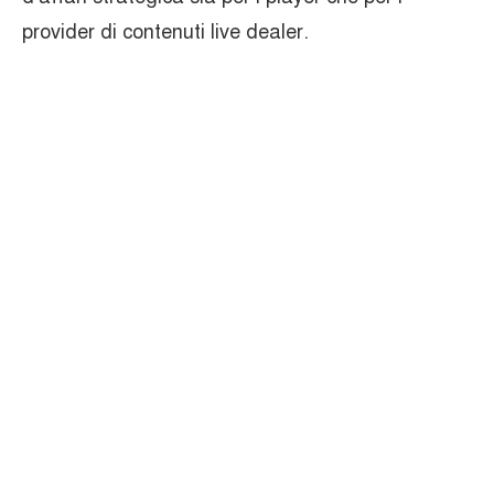
provider di contenuti live dealer.​