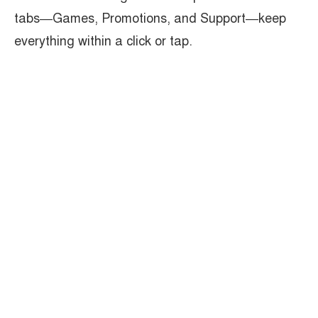
tabs—Games, Promotions, and Support—keep
everything within a click or tap.