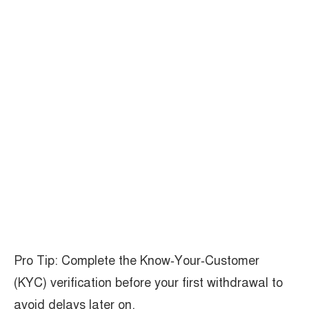
Pro Tip: Complete the Know‑Your‑Customer
(KYC) verification before your first withdrawal to
avoid delays later on.