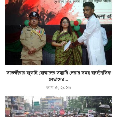
সাতক্ষীরায় জুলাই যোদ্ধাদের সম্মানি দেয়ার সময় রাজনৈতিক
নেতাদের...
আগ ৫, ২০২৬