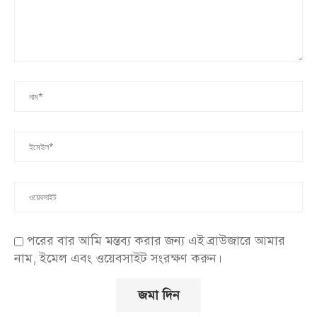
পরের বার আমি মন্তব্য করার জন্য এই ব্রাউজারে আমার
নাম, ইমেল এবং ওয়েবসাইট সংরক্ষণ করুন।