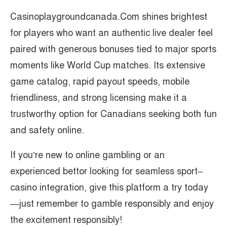
Casinoplaygroundcanada.Com shines brightest
for players who want an authentic live dealer feel
paired with generous bonuses tied to major sports
moments like World Cup matches. Its extensive
game catalog, rapid payout speeds, mobile
friendliness, and strong licensing make it a
trustworthy option for Canadians seeking both fun
and safety online.
If you’re new to online gambling or an
experienced bettor looking for seamless sport–
casino integration, give this platform a try today
—just remember to gamble responsibly and enjoy
the excitement responsibly!