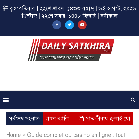
বৃহস্পতিবার | ২২শে শ্রাবণ, ১৪৩৩ বঙ্গাব্দ | ৬ই আগস্ট, ২০২৬
খ্রিস্টাব্দ | ২২শে সফর, ১৪৪৮ হিজরি | বর্ষাকাল
্রশিবিরের ম্যারাথন র‌্যালি
সর্বশেষ সংবাদ-
সাতক্ষীরায় জুলাই যোদ্ধাদের সম্
Home
»
Guide complet du casino en ligne : tout