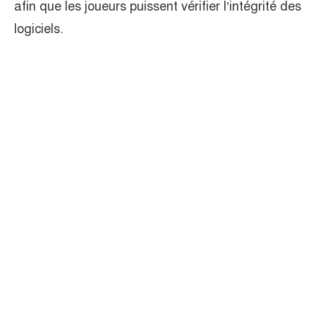
afin que les joueurs puissent vérifier l’intégrité des
logiciels.