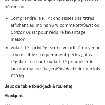
déclenche.
Comprendre le RTP : choisissez des titres
affichant au moins 96 % comme
Starburst
ou
Gonzo’s Quest
pour réduire l’avantage
maison ;
Volatilité : privilégiez une volatilité moyenne
si vous ciblez fréquemment petits gains
réguliers ou haute volatilité pour viser le
jackpot majeur (
Mega Moolah
atteint parfois
€20 M).
Jeux de table (blackjack & roulette)
Blackjack