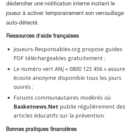
déclencher une notification interne incitant le
joueur à activer temporairement son verrouillage
auto‑détecté.
Ressources d’aide françaises
Joueurs‑Responsables.org propose guides
PDF téléchargeables gratuitement ;
Le numéro vert ANJ « 0800 123 456 » assure
écoute anonyme disponible tous les jours
ouvrés ;
Forums communautaires modérés où
Basketnews.Net
publie régulièrement des
articles éducatifs sur la prévention.
Bonnes pratiques financières