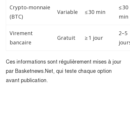
Crypto‑monnaie
≤ 30
Variable
≤ 30 min
(BTC)
min
Virement
2–5
Gratuit
≥ 1 jour
bancaire
jour
Ces informations sont régulièrement mises à jour
par Basketnews.Net, qui teste chaque option
avant publication.