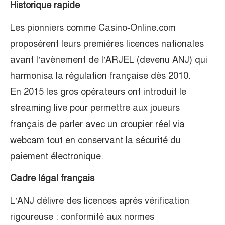
Historique rapide
Les pionniers comme Casino‑Online.com
proposèrent leurs premières licences nationales
avant l’avènement de l’ARJEL (devenu ANJ) qui
harmonisa la régulation française dès 2010.
En 2015 les gros opérateurs ont introduit le
streaming live pour permettre aux joueurs
français de parler avec un croupier réel via
webcam tout en conservant la sécurité du
paiement électronique.
Cadre légal français
L’ANJ délivre des licences après vérification
rigoureuse : conformité aux normes