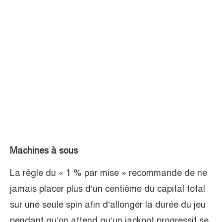
Machines à sous
La règle du « 1 % par mise » recommande de ne
jamais placer plus d’un centième du capital total
sur une seule spin afin d’allonger la durée du jeu
pendant qu’on attend qu’un jackpot progressif se