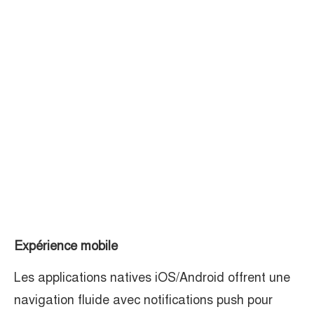
Expérience mobile
Les applications natives iOS/Android offrent une
navigation fluide avec notifications push pour