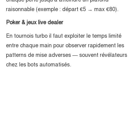
raisonnable (exemple : départ €5 → max €80).
Poker & jeux live dealer
En tournois turbo il faut exploiter le temps limité
entre chaque main pour observer rapidement les
patterns de mise adverses — souvent révélateurs
chez les bots automatisés.