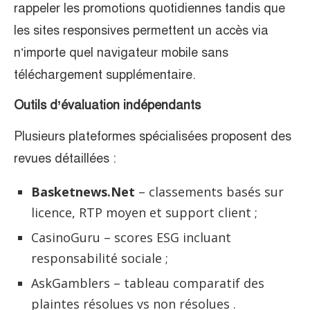
rappeler les promotions quotidiennes tandis que
les sites responsives permettent un accès via
n’importe quel navigateur mobile sans
téléchargement supplémentaire.
Outils d’évaluation indépendants
Plusieurs plateformes spécialisées proposent des
revues détaillées :
Basketnews.Net
– classements basés sur
licence, RTP moyen et support client ;
CasinoGuru – scores ESG incluant
responsabilité sociale ;
AskGamblers – tableau comparatif des
plaintes résolues vs non résolues .