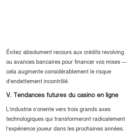
Évitez absolument recours aux crédits revolving
ou avances bancaires pour financer vos mises —
cela augmente considérablement le risque
d’endettement incontrôlé.
V. Tendances futures du casino en ligne
L’industrie s’oriente vers trois grands axes
technologiques qui transformeront radicalement
l’expérience joueur dans les prochaines années.