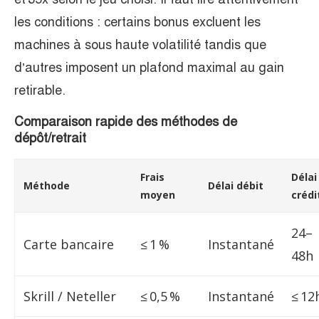
les conditions : certains bonus excluent les
machines à sous haute volatilité tandis que
d’autres imposent un plafond maximal au gain
retirable.
Comparaison rapide des méthodes de
dépôt/retrait
Frais
Délai
Méthode
Délai débit
moyen
crédi
24–
Carte bancaire
≤ 1 %
Instantané
48h
Skrill / Neteller
≤ 0,5 %
Instantané
≤ 12