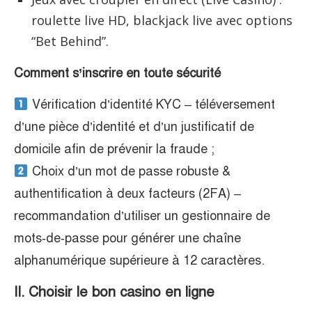
roulette live HD, blackjack live avec options
“Bet Behind”.
Comment s’inscrire en toute sécurité
Vérification d’identité KYC – téléversement
d’une pièce d’identité et d’un justificatif de
domicile afin de prévenir la fraude ;
Choix d’un mot de passe robuste &
authentification à deux facteurs (2FA) –
recommandation d’utiliser un gestionnaire de
mots‑de‑passe pour générer une chaîne
alphanumérique supérieure à 12 caractères.
II. Choisir le bon casino en ligne