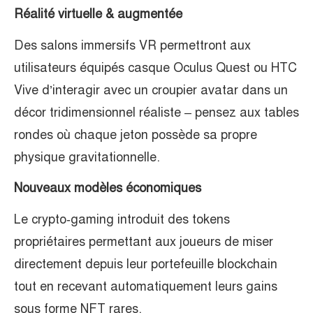
Réalité virtuelle & augmentée
Des salons immersifs VR permettront aux
utilisateurs équipés casque Oculus Quest ou HTC
Vive d’interagir avec un croupier avatar dans un
décor tridimensionnel réaliste – pensez aux tables
rondes où chaque jeton possède sa propre
physique gravitationnelle.
Nouveaux modèles économiques
Le crypto‑gaming introduit des tokens
propriétaires permettant aux joueurs de miser
directement depuis leur portefeuille blockchain
tout en recevant automatiquement leurs gains
sous forme NFT rares.