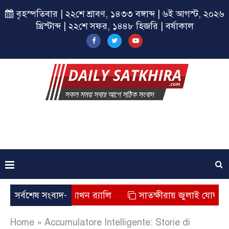
বৃহস্পতিবার | ২২শে শ্রাবণ, ১৪৩৩ বঙ্গাব্দ | ৬ই আগস্ট, ২০২৬
খ্রিস্টাব্দ | ২২শে সফর, ১৪৪৮ হিজরি | বর্ষাকাল
িবিরের ম্যারাথন র‌্যালি
সর্বশেষ সংবাদ-
সাতক্ষীরায় জুলাই যোদ্ধাদের সম্মান
Home
»
Accumulatore Intelligente: Storie di