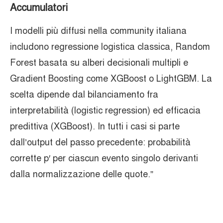
Accumulatori
I modelli più diffusi nella community italiana
includono regressione logistica classica, Random
Forest basata su alberi decisionali multipli e
Gradient Boosting come XGBoost o LightGBM. La
scelta dipende dal bilanciamento fra
interpretabilità (logistic regression) ed efficacia
predittiva (XGBoost). In tutti i casi si parte
dall’output del passo precedente: probabilità
corrette p′ per ciascun evento singolo derivanti
dalla normalizzazione delle quote.”