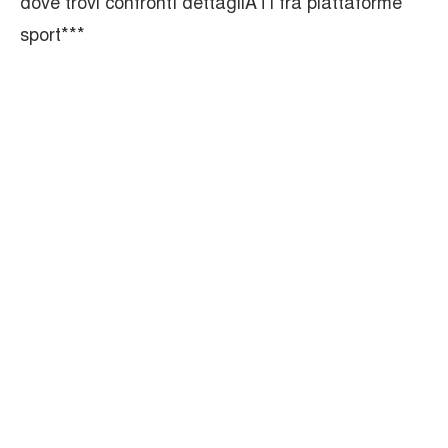
dove trovi confrontI dettagliATI fra piattaforme
sport***