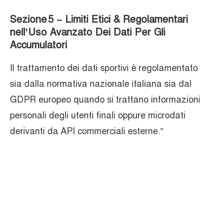
Sezione 5 – Limiti Etici & Regolamentari
nell’Uso Avanzato Dei Dati Per Gli
Accumulatori
Il trattamento dei dati sportivi è regolamentato
sia dalla normativa nazionale italiana sia dal
GDPR europeo quando si trattano informazioni
personali degli utenti finali oppure microdati
derivanti da API commerciali esterne.”