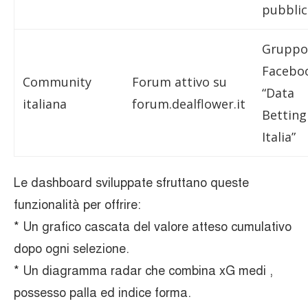
pubbli
Gruppo
Facebo
Community
Forum attivo su
“Data
italiana
forum.dealflower.it
Betting
Italia”
Le dashboard sviluppate sfruttano queste
funzionalità per offrire:
* Un grafico cascata del valore atteso cumulativo
dopo ogni selezione.
* Un diagramma radar che combina xG medi ,
possesso palla ed indice forma.