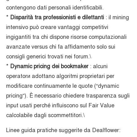
contengono dati personali identificabili.
*
Disparità tra professionisti e dilettanti
: il mining
intensivo può creare vantaggi competitivi
ingigantiti tra chi dispone risorse computazionali
avanzate versus chi fa affidamento solo sui
consigli generici trovati nei forum.\
*
Dynamic pricing dei bookmaker
: alcuni
operatorи adottano algoritmi proprietari per
modificare continuamente le quote (“dynamic
pricing”). È necessario chiedere trasparenza sugli
input usati perché influiscono sul Fair Value
calcolabile dagli scommettitori.\
Linee guida pratiche suggerite da Dealflower: