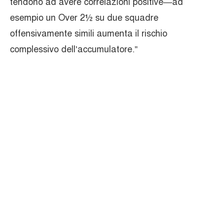
tendono ad avere correlazioni positive—ad
esempio un Over 2½ su due squadre
offensivamente simili aumenta il rischio
complessivo dell’accumulatore.”