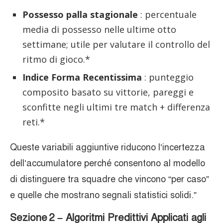
Possesso palla stagionale
: percentuale
media di possesso nelle ultime otto
settimane; utile per valutare il controllo del
ritmo di gioco.*
Indice Forma Recentissima
: punteggio
composito basato su vittorie, pareggi e
sconfitte negli ultimi tre match + differenza
reti.*
Queste variabili aggiuntive riducono l’incertezza
dell’accumulatore perché consentono al modello
di distinguere tra squadre che vincono “per caso”
e quelle che mostrano segnali statistici solidi.”
Sezione 2 – Algoritmi Predittivi Applicati agli