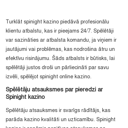
Turklāt spinight kazino piedāvā profesionālu
klientu atbalstu, kas ir pieejams 24/7. Spēlētāji
var sazināties ar atbalsta komandu, ja viņiem ir
jautājumi vai problēmas, kas nodrošina ātru un
efektīvu risinājumu. Šāds atbalsts ir būtisks, lai
spēlētāji justos droši un pārliecināti par savu
izvēli, spēlējot spinight online kazino.
Spēlētāju atsauksmes par pieredzi ar
Spinight kazino
Spēlētāju atsauksmes ir svarīgs rādītājs, kas
parāda kazino kvalitāti un uzticamību. Spinight