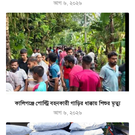
আগ ৬, ২০২৬
কালিগঞ্জে পোল্ট্রি বহনকারী গাড়ির ধাক্কায় শিশুর মৃত্যু
আগ ৬, ২০২৬