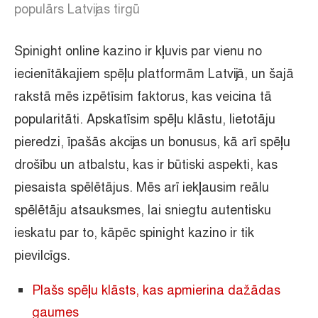
populārs Latvijas tirgū
Spinight online kazino ir kļuvis par vienu no
iecienītākajiem spēļu platformām Latvijā, un šajā
rakstā mēs izpētīsim faktorus, kas veicina tā
popularitāti. Apskatīsim spēļu klāstu, lietotāju
pieredzi, īpašās akcijas un bonusus, kā arī spēļu
drošību un atbalstu, kas ir būtiski aspekti, kas
piesaista spēlētājus. Mēs arī iekļausim reālu
spēlētāju atsauksmes, lai sniegtu autentisku
ieskatu par to, kāpēc spinight kazino ir tik
pievilcīgs.
Plašs spēļu klāsts, kas apmierina dažādas
gaumes