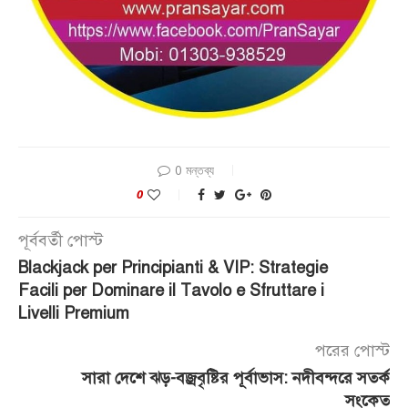
0 মন্তব্য
0
পূর্ববর্তী পোস্ট
Blackjack per Principianti & VIP: Strategie
Facili per Dominare il Tavolo e Sfruttare i
Livelli Premium
পরের পোস্ট
সারা দেশে ঝড়-বজ্রবৃষ্টির পূর্বাভাস: নদীবন্দরে সতর্ক
সংকেত