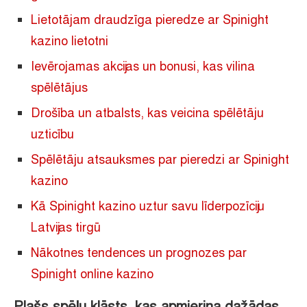
Lietotājam draudzīga pieredze ar Spinight
kazino lietotni
Ievērojamas akcijas un bonusi, kas vilina
spēlētājus
Drošība un atbalsts, kas veicina spēlētāju
uzticību
Spēlētāju atsauksmes par pieredzi ar Spinight
kazino
Kā Spinight kazino uztur savu līderpozīciju
Latvijas tirgū
Nākotnes tendences un prognozes par
Spinight online kazino
Plašs spēļu klāsts, kas apmierina dažādas