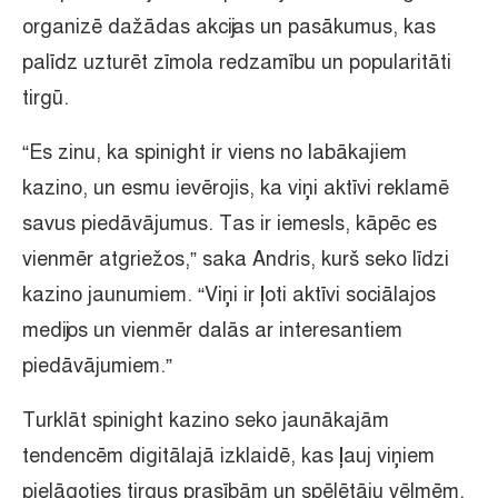
organizē dažādas akcijas un pasākumus, kas
palīdz uzturēt zīmola redzamību un popularitāti
tirgū.
“Es zinu, ka spinight ir viens no labākajiem
kazino, un esmu ievērojis, ka viņi aktīvi reklamē
savus piedāvājumus. Tas ir iemesls, kāpēc es
vienmēr atgriežos,” saka Andris, kurš seko līdzi
kazino jaunumiem. “Viņi ir ļoti aktīvi sociālajos
medijos un vienmēr dalās ar interesantiem
piedāvājumiem.”
Turklāt spinight kazino seko jaunākajām
tendencēm digitālajā izklaidē, kas ļauj viņiem
pielāgoties tirgus prasībām un spēlētāju vēlmēm.