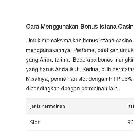
Cara Menggunakan Bonus Istana Casino
Untuk memaksimalkan bonus istana casino,
menggunakannya. Pertama, pastikan untuk 
yang Anda terima. Beberapa bonus mungkin 
yang harus Anda ikuti. Kedua, pilih permain
Misalnya, permainan slot dengan RTP 96% 
dibandingkan dengan permainan lain.
Jenis Permainan
RT
Slot
9