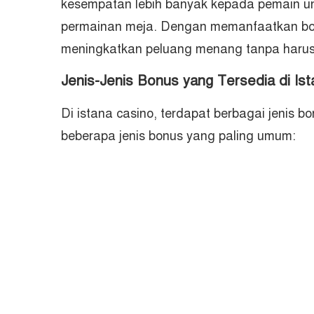
kesempatan lebih banyak kepada pemain un
permainan meja. Dengan memanfaatkan bonu
meningkatkan peluang menang tanpa harus
Jenis-Jenis Bonus yang Tersedia di Is
Di istana casino, terdapat berbagai jenis 
beberapa jenis bonus yang paling umum: