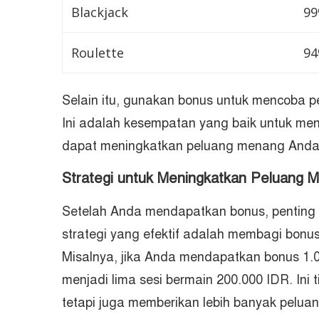
Blackjack
9
Roulette
9
Selain itu, gunakan bonus untuk mencoba 
Ini adalah kesempatan yang baik untuk me
dapat meningkatkan peluang menang Anda
Strategi untuk Meningkatkan Peluang
Setelah Anda mendapatkan bonus, penting un
strategi yang efektif adalah membagi bonu
Misalnya, jika Anda mendapatkan bonus 1.
menjadi lima sesi bermain 200.000 IDR. Ini
tetapi juga memberikan lebih banyak peluan