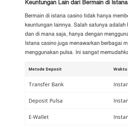
Keuntungan Lain dari Bermain di Istan
Bermain di istana casino tidak hanya membe
keuntungan lainnya. Salah satunya adalah
dan di mana saja, hanya dengan mengguna
Istana casino juga menawarkan berbagai me
menggunakan pulsa. Ini sangat memudahkan
Metode Deposit
Waktu 
Transfer Bank
Insta
Deposit Pulsa
Insta
E-Wallet
Insta