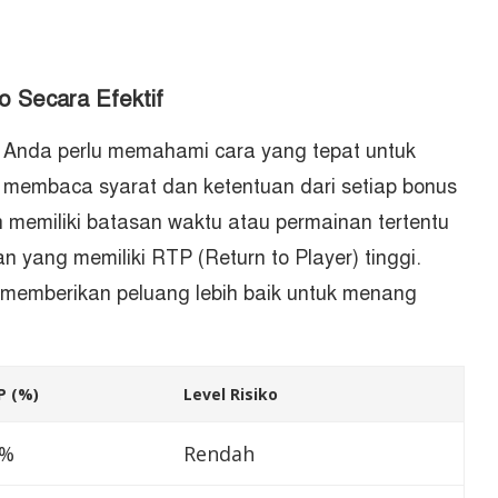
 Secara Efektif
 Anda perlu memahami cara yang tepat untuk
membaca syarat dan ketentuan dari setiap bonus
memiliki batasan waktu atau permainan tertentu
an yang memiliki RTP (Return to Player) tinggi.
memberikan peluang lebih baik untuk menang
P (%)
Level Risiko
6%
Rendah