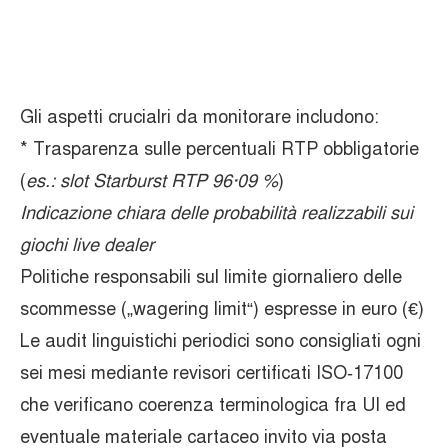
Gli aspetti crucial­ri da monitorare includono:
* Trasparenza sulle percentuali RTP obbligatorie
(
es.: slot Starburst RTP 96·09 %
)
Indicazione chiara delle probabilità realizzabili sui
giochi live dealer
Politiche responsabili sul limite giornaliero delle
scommesse („wagering limit“) espresse in euro (€)
Le audit linguistic​hi periodici sono consigliati ogni
sei mesi mediante revisori certificati ISO‑17100
che verificano coerenza terminologica fra UI ed
eventuale materiale cartaceo invi­to via posta