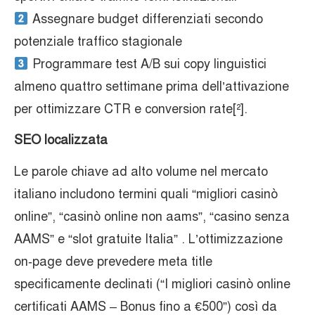
Assegnare budget differenziati secondo
potenziale traffico stagionale
Programmare test A/B sui copy linguistici
almeno quattro settimane prima dell’attivazione
per ottimizzare CTR e conversion rate​[²]​.
SEO localizzata
Le parole chiave ad alto volume nel mercato
italiano includono termini quali “migliori casinò
online”, “casinò online non aams”, “casino senza
AAMS” e “slot gratuite Italia” . L’ottimizzazione
on‑page deve prevedere meta title
specificamente declinati (“I migliori casinò online
certificati AAMS – Bonus fino a €500”) così da