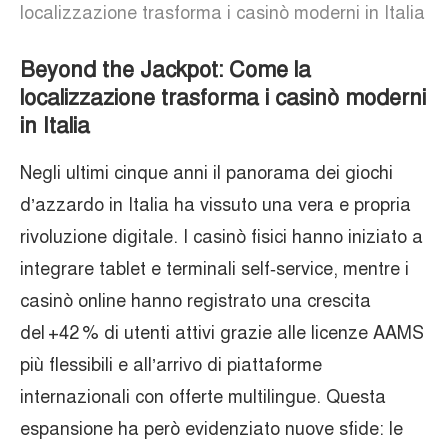
localizzazione trasforma i casinò moderni in Italia
Beyond the Jackpot: Come la
localizzazione trasforma i casinò moderni
in Italia
Negli ultimi cinque anni il panorama dei giochi
d’azzardo in Italia ha vissuto una vera e propria
rivoluzione digitale. I casinò fisici hanno iniziato a
integrare tablet e terminali self‑service, mentre i
casinò online hanno registrato una crescita
del +42 % di utenti attivi grazie alle licenze AAMS
più flessibili e all’arrivo di piattaforme
internazionali con offerte multilingue. Questa
espansione ha però evidenziato nuove sfide: le