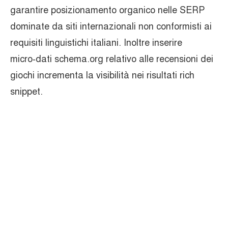
garantire posizionamento organico nelle SERP
dominate da siti internazionali non conformisti ai
requisiti linguistic­hi italiani.​ Inoltre inserire
micro‑dati schema.org relativo alle recensioni dei
giochi incrementa la visibilità nei risultati rich
snippet.​