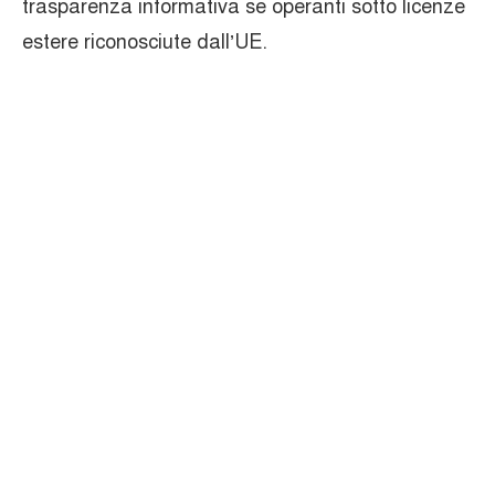
trasparenza informativa se operanti sotto licenze
estere riconosciute dall’UE.​