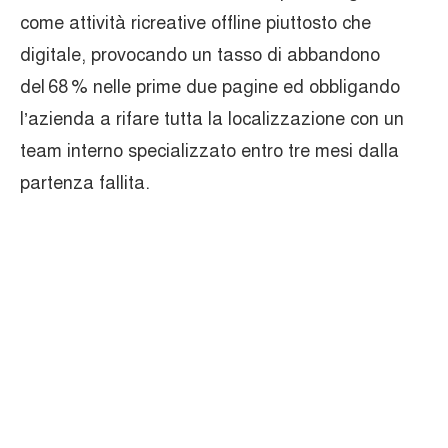
come attività ricreative offline piuttosto che
digitale, provocando un tasso di abbandono
del 68 % nelle prime due pagine ed obbligando
l’azienda a rifare tutta la localizzazione con un
team interno specializzato entro tre mesi dalla
partenza fallita.​