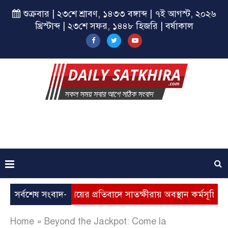
শুক্রবার | ২৩শে শ্রাবণ, ১৪৩৩ বঙ্গাব্দ | ৭ই আগস্ট, ২০২৬
খ্রিস্টাব্দ | ২৩শে সফর, ১৪৪৮ হিজরি | বর্ষাকাল
ুড়ে বিল আদায়ের প্রতিবাদে সাতক্ষীরায় অবস্থান কর্মসূচি
সর্বশেষ সংবাদ-
কালিগঞ
Home
»
Beyond the Jackpot: Come la