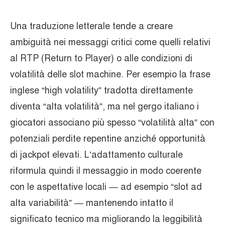
Una traduzione letterale tende a creare
ambiguità nei messaggi critici come quelli relativi
al RTP (Return to Player) o alle condizioni di
volatilità delle slot machine. Per esempio la frase
inglese “high volatility” tradotta direttamente
diventa “alta volatilità”, ma nel gergo italiano i
giocatori associano più spesso “volatilità alta” con
potenziali perdite repentine anziché opportunità
di jackpot elevati. L’adattamento culturale
riformula quindi il messaggio in modo coerente
con le aspettative locali — ad esempio “slot ad
alta variabilità” — mantenendo intatto il
significato tecnico ma migliorando la leggibilità