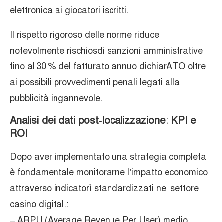
elettronica ai giocatori iscritti.​
Il rispetto rigoroso delle norme riduce
notevolmente rischios​di sanzioni amministrative
fino al 30 % del fatturato annuo dichiarATO oltre
ai possibili provvedimenti penali legati alla
pubblicità ingannevole.
Analisi dei dati post‑localizzazione: KPI e
ROI
Dopo aver implementato una strategia completa
è fondamentale monitorarne l’impatto economico
attraverso indicatorì standardizzati nel settore
casino digital.:
– ARPU (Average Revenue Per User) medio