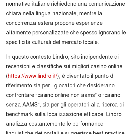
normative italiane richiedono una comunicazione
chiara nella lingua nazionale, mentre la
concorrenza estera propone esperienze
altamente personalizzate che spesso ignorano le
specificità culturali del mercato locale.
In questo contesto Lindro, sito indipendente di
recensioni e classifiche sui migliori casinò online
(
https://www.lindro.it/
), è diventato il punto di
riferimento sia per i giocatori che desiderano
confrontare “casinò online non aams” o “casino
senza AAMS”, sia per gli operatori alla ricerca di
benchmark sulla localizzazione efficace. Lindro
analizza costantemente le performance
linguistiche dei portali e suggerisce best practice