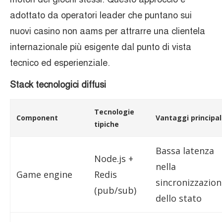
adottato da operatori leader che puntano sui
nuovi casino non aams per attrarre una clientela
internazionale più esigente dal punto di vista
tecnico ed esperienziale.
Stack tecnologici diffusi
Tecnologie
Component
Vantaggi principal
tipiche
Bassa latenza
Node.js +
nella
Game engine
Redis
sincronizzazio
(pub/sub)
dello stato