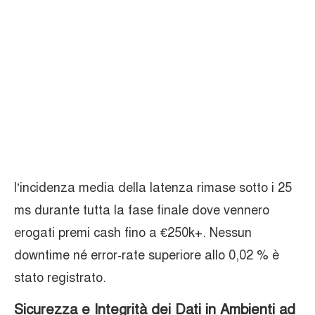
l’incidenza media della latenza rimase sotto i 25
ms durante tutta la fase finale dove vennero
erogati premi cash fino a €250k+. Nessun
downtime né error‐rate superiore allo 0,02 % è
stato registrato.
Sicurezza e Integrità dei Dati in Ambienti ad