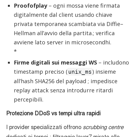
Proof­of­play
– ogni mossa viene firmata
digitalmente dal client usando chiave
privata temporanea scambiata via Diffie–
Hellman all’avvio della partita.; verifica
avviene lato server in microsecondhi.
*
Firme digitali sui messaggi WS
– includono
timestamp preciso (
) insieme
unix_ms
all’hash SHA256 del payload ; impedisce
replay attack senza introdurre ritardi
percepibili.
Protezione DDoS vs tempi ultra rapidi
I provider specializzati offrono
scrubbing centre