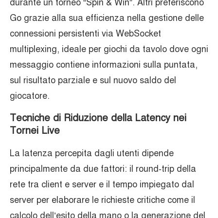
durante un torneo “Spin & Win”. Altri preferiscono
Go grazie alla sua efficienza nella gestione delle
connessioni persistenti via WebSocket
multiplexing, ideale per giochi da tavolo dove ogni
messaggio contiene informazioni sulla puntata,
sul risultato parziale e sul nuovo saldo del
giocatore.
Tecniche di Riduzione della Latency nei
Tornei Live
La latenza percepita dagli utenti dipende
principalmente da due fattori: il round‑trip della
rete tra client e server e il tempo impiegato dal
server per elaborare le richieste critiche come il
calcolo dell’esito della mano o la generazione del