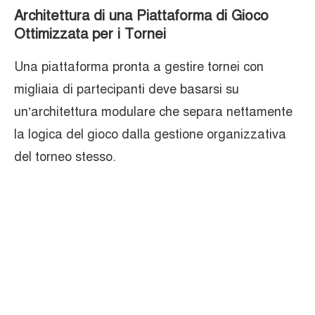
Architettura di una Piattaforma di Gioco
Ottimizzata per i Tornei
Una piattaforma pronta a gestire tornei con
migliaia di partecipanti deve basarsi su
un’architettura modulare che separa nettamente
la logica del gioco dalla gestione organizzativa
del torneo stesso.