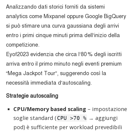
Analizzando dati storici forniti da sistemi
analytics come Mixpanel oppure Google BigQuery
si può stimare una curva gaussiana degli arrivi
entro i primi cinque minuti prima dell’inizio della
competizione.
Eyof2023 evidenzia che circa l’80 % degli iscritti
arriva entro il primo minuto negli eventi premium
“Mega Jackpot Tour”, suggerendo così la
necessità immediata d’autoscaling.
Strategie autoscaling
CPU/Memory based scaling
– impostazione
soglie standard (
→ aggiungi
CPU >70 %
pod) è sufficiente per workload prevedibili