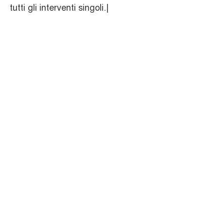
tutti gli interventi singoli.|