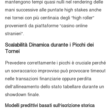
mantengono tempi quasi nulli nel rendering delle
mani successive alle puntate high stakes anche
nei tornei con più centinaia de​gli “high roller”
provenienti da piattaforme “casino online
stranieri”.
Scalabilità Dinamica durante i Picchi dei
Tornei
Prevedere correttamente i picchi è cruciale perché
un sovraccarico improvviso può provocare timeout
nelle transazioni finanziarie oppure perdita
dell’allineamento dello stato tabellare durante un
showdown finale.
Modelli predittivi basati sull’iscrizione storica