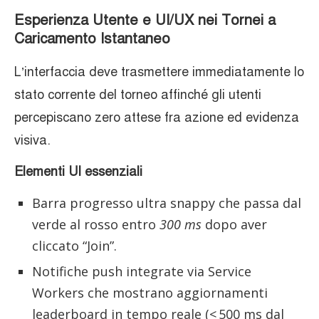
Esperienza Utente e UI/UX nei Tornei a
Caricamento Istantaneo
L’interfaccia deve trasmettere immediatamente lo
stato corrente del torneo affinché gli utenti
percepiscano zero attese fra azione ed evidenza
visiva.
Elementi UI essenziali
Barra progresso ultra snappy che passa dal
verde al rosso entro
300 ms
dopo aver
cliccato “Join”.
Notifiche push integrate via Service
Workers che mostrano aggiornamenti
leaderboard in tempo reale (< 500 ms dal