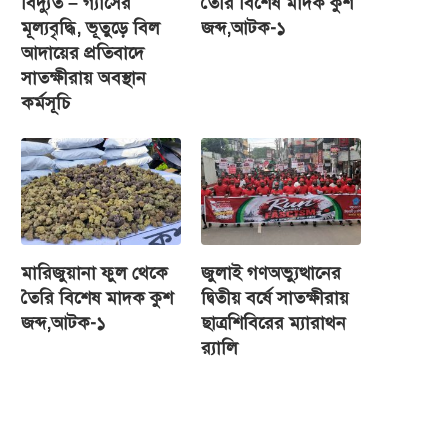
বিদ্যুত – গ্যাসের
তৈরি বিশেষ মাদক কুশ
মূল্যবৃদ্ধি, ভূতুড়ে বিল
জব্দ,আটক-১
আদায়ের প্রতিবাদে
সাতক্ষীরায় অবস্থান
কর্মসূচি
মারিজুয়ানা ফুল থেকে
জুলাই গণঅভ্যুত্থানের
তৈরি বিশেষ মাদক কুশ
দ্বিতীয় বর্ষে সাতক্ষীরায়
জব্দ,আটক-১
ছাত্রশিবিরের ম্যারাথন
র‌্যালি