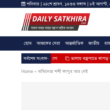
শনিবার | ২৪শে শ্রাবণ, ১৪৩৩ বঙ্গাব্দ | ৮ই আগস্ট, 
হোম
আজকের সেরা
আন্তর্জাতিক
জাতীয়
রা
জনের মৃত্যুর অভিযোগ
সর্বশেষ সংবাদ-
তালায় বজ্রপাতে কাপড় ব্যবসায়ীর মৃত
Home
»
অভিনেতা শশী কাপুর আর নেই