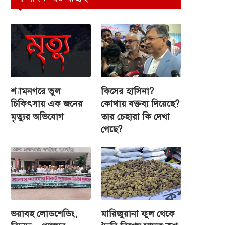
শ্যামনগরে ভুল
কিসের হাসিনা?
চিকিৎসায় এক জনের
কোথায় বক্তব্য দিয়েছে?
মৃত্যুর অভিযোগ
তার চেহারা কি দেখা
গেছে?
ভয়াবহ লোডশেডিং,
মারিজুয়ানা ফুল থেকে