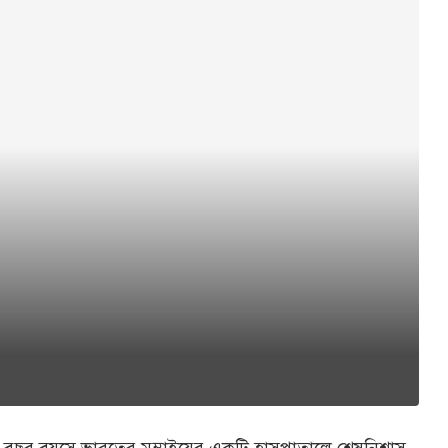
বছর বয়সে ভারতের মুম্বাইয়ের একটি হাসপাতালে শেষনিশ্বাস