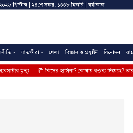
২০২৬ খ্রিস্টাব্দ | ২৪শে সফর, ১৪৪৮ হিজরি | বর্ষাকাল
জনীতি
সাতক্ষীরা
খেলা
বিজ্ঞান ও প্রযুক্তি
বিনোদন
রান্
্যু
কিসের হাসিনা? কোথায় বক্তব্য দিয়েছে? তার চেহারা কি 