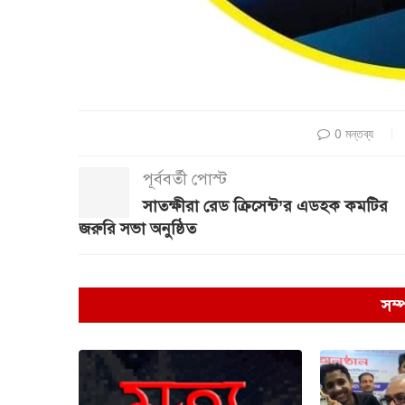
0 মন্তব্য
পূর্ববর্তী পোস্ট
সাতক্ষীরা রেড ক্রিসেন্ট’র এডহক কমটির
জরুরি সভা অনুষ্ঠিত
সম্