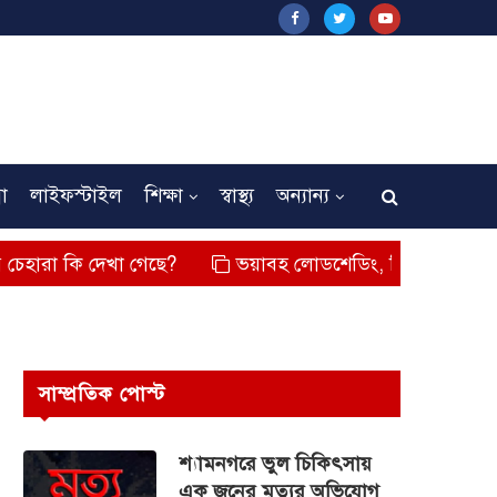
না
লাইফস্টাইল
শিক্ষা
স্বাস্থ্য
অন্যান্য
দেখা গেছে?
ভয়াবহ লোডশেডিং, বিদ্যুত – গ্যাসের মূল্যবৃদ্ধি,
সাম্প্রতিক পোস্ট
শ্যামনগরে ভুল চিকিৎসায়
এক জনের মৃত্যুর অভিযোগ