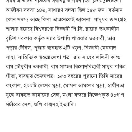
সময় প্রতিদিন পাঠকের সর্বনিম্ন আগমন ছিল ১৬০/১৮০জন।
আজীবন সদস্য ১৪৬, সাধারণ সদস্য ছিল ১৫৫ জন। বর্তমান
কোন সদস্য আছে কিনা তাঅনেকেই জানেনা। যাদুঘর ও সংগ্রহ
শালায় রয়েছে বিশ্ববরণ্যে বিজ্ঞানী পি.সি. রায়ের তৎকালীন
বৃটিশ সরকার কর্তৃৃক স্যার উপাধি পাওয়ার তরবারী, তার
পড়ার টেবিল, পূজায় ব্যবহৃত ২টি খড়গ, বিজ্ঞানী মেঘনাদ
সাহা, সাহিত্যিক স্বহস্তে লেখা পত্র। রায় সাহেব ললিনী কান্ড
রায় চৌধুরীর তরবারী, রায় সাহেব বিনোদবিহারী সাধুর পবিত্র
গীতা, ব্যবহৃত ভৈজষপত্র। ১৫০ বছরের পুরানো তিমি মাছের
কংকাল, ২০০টি দেশের মুদ্রা, মোঘল আমলের মুদ্রা, স্বাধীনতা
যুদ্ধে ব্যবহৃত কামানের সেল, মংলা বন্দরে নিক্ষেপকৃত ৪০গ গ
মর্টারের সেল, গুলি বাক্সসহ ইত্যাদি।