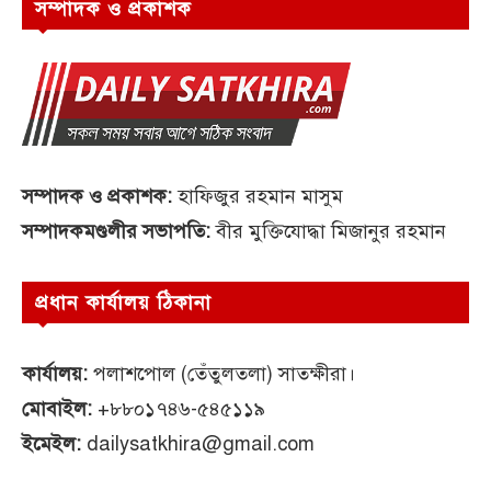
সম্পাদক ও প্রকাশক
সম্পাদক ও প্রকাশক:
হাফিজুর রহমান মাসুম
সম্পাদকমণ্ডলীর সভাপতি:
বীর মুক্তিযোদ্ধা মিজানুর রহমান
প্রধান কার্যালয় ঠিকানা
কার্যালয়:
পলাশপোল (তেঁতুলতলা) সাতক্ষীরা।
মোবাইল:
+৮৮০১৭৪৬-৫৪৫১১৯
ইমেইল:
dailysatkhira@gmail.com