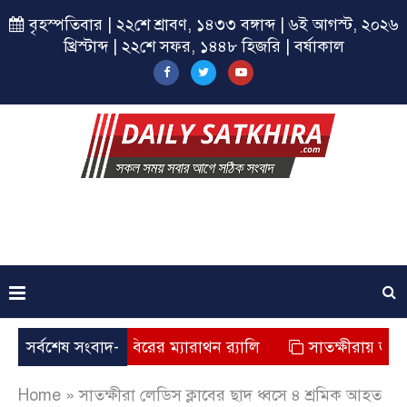
বৃহস্পতিবার | ২২শে শ্রাবণ, ১৪৩৩ বঙ্গাব্দ | ৬ই আগস্ট, ২০২৬
খ্রিস্টাব্দ | ২২শে সফর, ১৪৪৮ হিজরি | বর্ষাকাল
্ষীরায় ছাত্রশিবিরের ম্যারাথন র‌্যালি
সর্বশেষ সংবাদ-
সাতক্ষীরায় জুলাই যোদ্
Home
»
সাতক্ষীরা লেডিস ক্লাবের ছাদ ধ্বসে ৪ শ্রমিক আহত