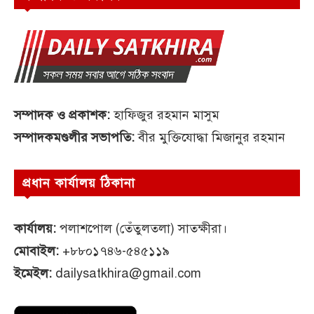
সম্পাদক ও প্রকাশক:
হাফিজুর রহমান মাসুম
সম্পাদকমণ্ডলীর সভাপতি:
বীর মুক্তিযোদ্ধা মিজানুর রহমান
প্রধান কার্যালয় ঠিকানা
কার্যালয়:
পলাশপোল (তেঁতুলতলা) সাতক্ষীরা।
মোবাইল:
+৮৮০১৭৪৬-৫৪৫১১৯
ইমেইল:
dailysatkhira@gmail.com