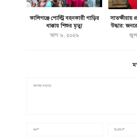
কালিগঞ্জে পোল্ট্রি বহনকারী গাড়ির
সাতক্ষীরায় প
ধাক্কায় শিশুর মৃত্যু
উদ্ধার: জনর
আগ ৬, ২০২৬
জু
ম