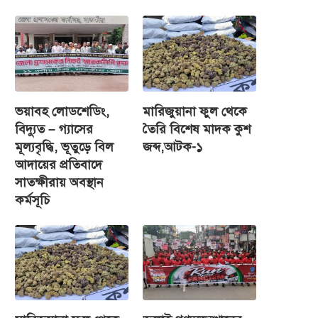
ভয়াবহ লোডশেডিং,
মারিজুয়ানা ফুল থেকে
বিদ্যুত – গ্যাসের
তৈরি বিশেষ মাদক কুশ
মূল্যবৃদ্ধি, ভূতুড়ে বিল
জব্দ,আটক-১
আদায়ের প্রতিবাদে
সাতক্ষীরায় অবস্থান
কর্মসূচি