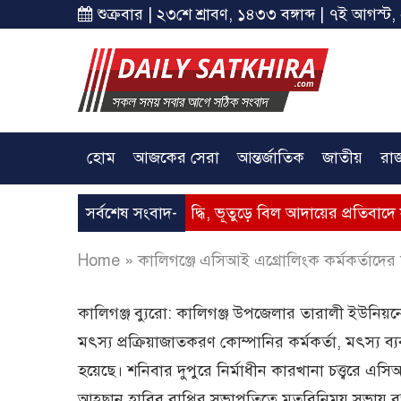
শুক্রবার | ২৩শে শ্রাবণ, ১৪৩৩ বঙ্গাব্দ | ৭ই আগস্ট,
হোম
আজকের সেরা
আন্তর্জাতিক
জাতীয়
রা
 – গ্যাসের মূল্যবৃদ্ধি, ভূতুড়ে বিল আদায়ের প্রতিবাদে সাতক্ষীরায় অব
সর্বশেষ সংবাদ-
Home
»
কালিগঞ্জে এসিআই এগ্রোলিংক কর্মকর্তাদে
কালিগঞ্জ ব্যুরো: কালিগঞ্জ উপজেলার তারালী ইউনিয়ন
মৎস্য প্রক্রিয়াজাতকরণ কোম্পানির কর্মকর্তা, মৎস্য
হয়েছে। শনিবার দুপুরে নির্মাধীন কারখানা চত্ত্বরে এ
আহ্ছান হাবিব বাপ্পির সভাপতিত্বে মতবিনিময় সভায় বক