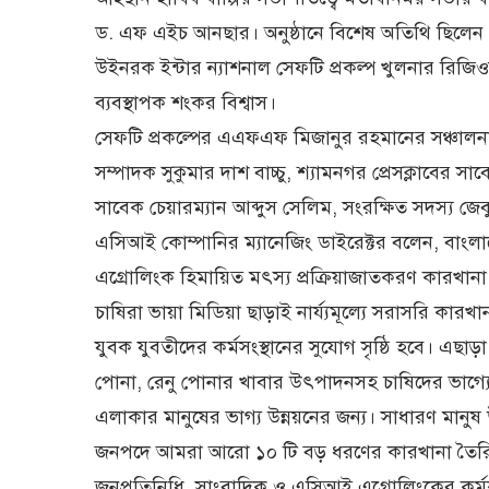
ড. এফ এইচ আনছার। অনুষ্ঠানে বিশেষ অতিথি ছিলেন এ
উইনরক ইন্টার ন্যাশনাল সেফটি প্রকল্প খুলনার রিজি
ব্যবস্থাপক শংকর বিশ্বাস।
সেফটি প্রকল্পের এএফএফ মিজানুর রহমানের সঞ্চালনায় অ
সম্পাদক সুকুমার দাশ বাচ্চু, শ্যামনগর প্রেসক্লাবে
সাবেক চেয়ারম্যান আব্দুস সেলিম, সংরক্ষিত সদস্য জেবুন
এসিআই কোম্পানির ম্যানেজিং ডাইরেক্টর বলেন, বাংল
এগ্রোলিংক হিমায়িত মৎস্য প্রক্রিয়াজাতকরণ কারখান
চাষিরা ভায়া মিডিয়া ছাড়াই নার্য্যমূল্যে সরাসরি কা
যুবক যুবতীদের কর্মসংস্থানের সুযোগ সৃষ্ঠি হবে। এছাড়া
পোনা, রেনু পোনার খাবার উৎপাদনসহ চাষিদের ভাগ্য
এলাকার মানুষের ভাগ্য উন্নয়নের জন্য। সাধারণ মা
জনপদে আমরা আরো ১০ টি বড় ধরণের কারখানা তৈরি কর
জনপ্রতিনিধি, সাংবাদিক ও এসিআই এগ্রোলিংকের কর্মকর