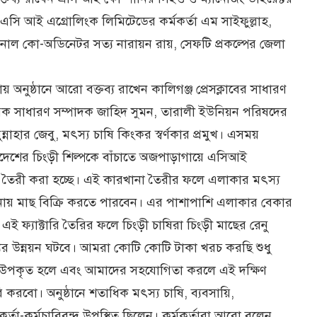
সি আই এগ্রোলিংক লিমিটেডের কর্মকর্তা এম সাইফুল্লাহ,
ওনাল কো-অডিনেটর সত্য নারায়ন রায়, সেফটি প্রকল্পের জেলা
নুষ্ঠানে আরো বক্তব্য রাখেন কালিগঞ্জ প্রেসক্লাবের সাধারণ
র সাবেক সাধারণ সম্পাদক জাহিদ সুমন, তারালী ইউনিয়ন পরিষদের
্নাহার জেবু, মৎস্য চাষি কিংকর স্বর্ণকার প্রমুখ। এসময়
াদেশের চিংড়ী শিল্পকে বাঁচাতে অজপাড়াগায়ে এসিআই
া তৈরী করা হচ্ছে। এই কারখানা তৈরীর ফলে এলাকার মৎস্য
রখানায় মাছ বিক্রি করতে পারবেন। এর পাশাপাশি এলাকার বেকার
 এই ফ্যাক্টারি তৈরির ফলে চিংড়ী চাষিরা চিংড়ী মাছের রেনু
ের উন্নয়ন ঘটবে। আমরা কোটি কোটি টাকা খরচ করছি শুধু
নুষ উপকৃত হলে এবং আমাদের সহযোগিতা করলে এই দক্ষিণ
বো। অনুষ্ঠানে শতাধিক মৎস্য চাষি, ব্যবসায়ি,
্তা-কর্মচারিবৃন্দ উপস্থিত ছিলেন। কর্মকর্তারা আরো বলেন