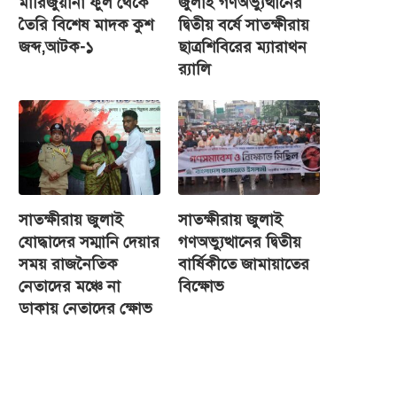
মারিজুয়ানা ফুল থেকে
জুলাই গণঅভ্যুত্থানের
তৈরি বিশেষ মাদক কুশ
দ্বিতীয় বর্ষে সাতক্ষীরায়
জব্দ,আটক-১
ছাত্রশিবিরের ম্যারাথন
র‌্যালি
সাতক্ষীরায় জুলাই
সাতক্ষীরায় জুলাই
যোদ্ধাদের সম্মানি দেয়ার
গণঅভ্যুত্থানের দ্বিতীয়
সময় রাজনৈতিক
বার্ষিকীতে জামায়াতের
নেতাদের মঞ্চে না
বিক্ষোভ
ডাকায় নেতাদের ক্ষোভ