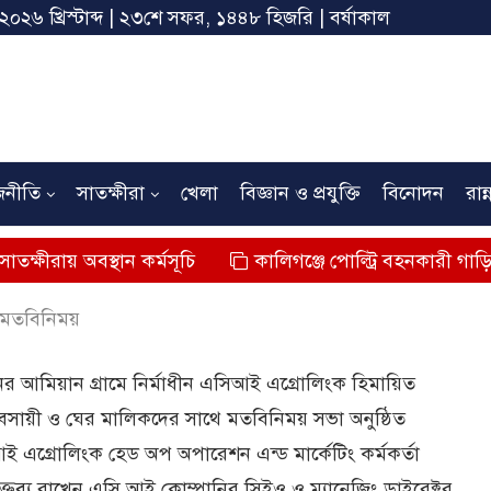
 ২০২৬ খ্রিস্টাব্দ | ২৩শে সফর, ১৪৪৮ হিজরি | বর্ষাকাল
জনীতি
সাতক্ষীরা
খেলা
বিজ্ঞান ও প্রযুক্তি
বিনোদন
রান্
স্থান কর্মসূচি
কালিগঞ্জে পোল্ট্রি বহনকারী গাড়ির ধাক্কায় শিশ
র মতবিনিময়
ের আমিয়ান গ্রামে নির্মাধীন এসিআই এগ্রোলিংক হিমায়িত
 ব্যবসায়ী ও ঘের মালিকদের সাথে মতবিনিময় সভা অনুষ্ঠিত
সিআই এগ্রোলিংক হেড অপ অপারেশন এন্ড মার্কেটিং কর্মকর্তা
্তব্য রাখেন এসি আই কোম্পানির সিইও ও ম্যানেজিং ডাইরেক্টর