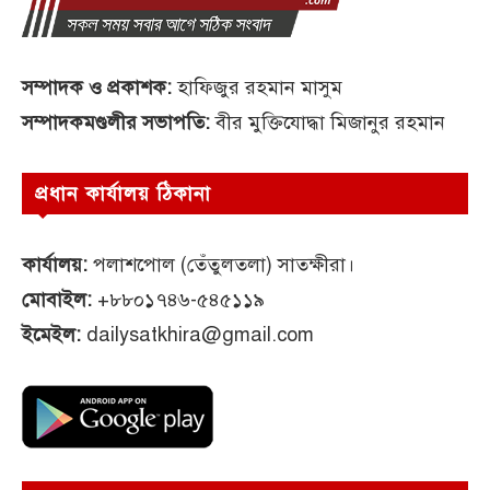
সম্পাদক ও প্রকাশক:
হাফিজুর রহমান মাসুম
সম্পাদকমণ্ডলীর সভাপতি:
বীর মুক্তিযোদ্ধা মিজানুর রহমান
প্রধান কার্যালয় ঠিকানা
কার্যালয়:
পলাশপোল (তেঁতুলতলা) সাতক্ষীরা।
মোবাইল:
+৮৮০১৭৪৬-৫৪৫১১৯
ইমেইল:
dailysatkhira@gmail.com