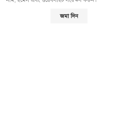
নাম, ইমেল এবং ওয়েবসাইট সংরক্ষণ করুন।