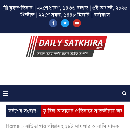
বৃহস্পতিবার | ২২শে শ্রাবণ, ১৪৩৩ বঙ্গাব্দ | ৬ই আগস্ট, ২০২৬
খ্রিস্টাব্দ | ২২শে সফর, ১৪৪৮ হিজরি | বর্ষাকাল
্যবৃদ্ধি, ভূতুড়ে বিল আদায়ের প্রতিবাদে সাতক্ষীরায় অবস্থান কর্মসূচি
সর্বশেষ সংবাদ-
Home
»
ঝাউডাঙ্গায় গাঁজাসহ ১৪ট মামলার আসামি মাদক