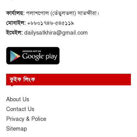
কার্যালয়:
পলাশপোল (তেঁতুলতলা) সাতক্ষীরা।
মোবাইল:
+৮৮০১৭৪৬-৫৪৫১১৯
ইমেইল:
dailysatkhira@gmail.com
কুইক লিংক
About Us
Contact Us
Privacy & Police
Sitemap