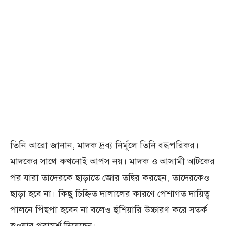
তিনি আরো জানান, মাদক দ্রব্য নির্মূলে তিনি বদ্ধপরিকর।
মাদকের সাথে কখনোই আপস নয়। মাদক ও আসামী আটকের
পর যারা তাদেরকে ছাড়াতে জোর তদ্বির করছেন, তাদেরকেও
ছাড়া হবে না। কিছু চিহ্নিত দালালের কারণে পেশাগত দায়িত্ব
পালনে পিঁছপা হবেন না বলেও হুঁশিয়ারি উচ্চারণ করে সতর্ক
হওয়ার পরামর্শ দিয়েছেন।