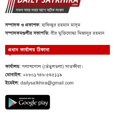
সম্পাদক ও প্রকাশক:
হাফিজুর রহমান মাসুম
সম্পাদকমণ্ডলীর সভাপতি:
বীর মুক্তিযোদ্ধা মিজানুর রহমান
প্রধান কার্যালয় ঠিকানা
কার্যালয়:
পলাশপোল (তেঁতুলতলা) সাতক্ষীরা।
মোবাইল:
+৮৮০১৭৪৬-৫৪৫১১৯
ইমেইল:
dailysatkhira@gmail.com