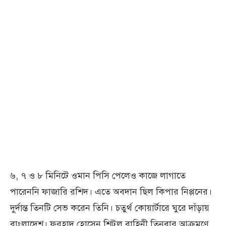
৬, ৭ ও ৮ মিনিটে ওমান পিসি পেলেও কাজে লাগাতে
পারেননি ফাজারি রশিদ। এতে অবদান ছিল কিপার নিপ্পনের।
দুর্দান্ত তিনটি সেভ করেন তিনি। চতুর্থ কোয়ার্টারে ঘুরে দাঁড়ায়
বাংলাদেশ। ফরহাদ হোসেন শিটুল বাহিনী তিনবার আক্রমণে