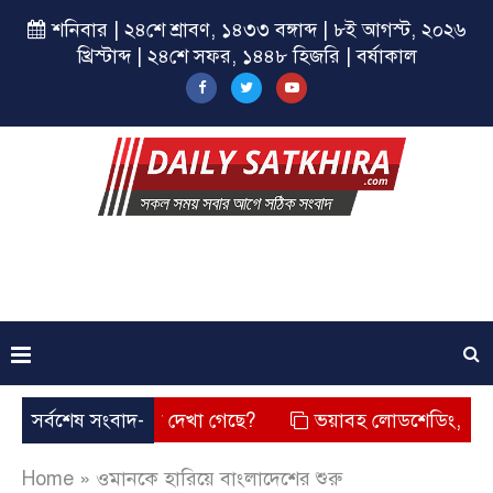
শনিবার | ২৪শে শ্রাবণ, ১৪৩৩ বঙ্গাব্দ | ৮ই আগস্ট, ২০২৬
খ্রিস্টাব্দ | ২৪শে সফর, ১৪৪৮ হিজরি | বর্ষাকাল
র চেহারা কি দেখা গেছে?
সর্বশেষ সংবাদ-
ভয়াবহ লোডশেডিং, বিদ্যুত – গ্যাসের
Home
»
ওমানকে হারিয়ে বাংলাদেশের শুরু