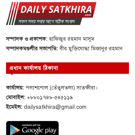
সম্পাদক ও প্রকাশক:
হাফিজুর রহমান মাসুম
সম্পাদকমণ্ডলীর সভাপতি:
বীর মুক্তিযোদ্ধা মিজানুর রহমান
প্রধান কার্যালয় ঠিকানা
কার্যালয়:
পলাশপোল (তেঁতুলতলা) সাতক্ষীরা।
মোবাইল:
+৮৮০১৭৪৬-৫৪৫১১৯
ইমেইল:
dailysatkhira@gmail.com