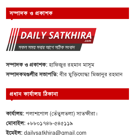
সম্পাদক ও প্রকাশক
সম্পাদক ও প্রকাশক:
হাফিজুর রহমান মাসুম
সম্পাদকমণ্ডলীর সভাপতি:
বীর মুক্তিযোদ্ধা মিজানুর রহমান
প্রধান কার্যালয় ঠিকানা
কার্যালয়:
পলাশপোল (তেঁতুলতলা) সাতক্ষীরা।
মোবাইল:
+৮৮০১৭৪৬-৫৪৫১১৯
ইমেইল:
dailysatkhira@gmail.com