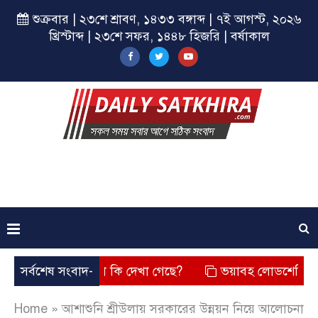
শুক্রবার | ২৩শে শ্রাবণ, ১৪৩৩ বঙ্গাব্দ | ৭ই আগস্ট, ২০২৬
খ্রিস্টাব্দ | ২৩শে সফর, ১৪৪৮ হিজরি | বর্ষাকাল
ে? তার চেহারা কি দেখা গেছে?
সর্বশেষ সংবাদ-
ভয়াবহ লোডশেডিং, বিদ্যুত – গ্
Home
»
আশাশুনি শ্রীউলায় সরকারের উন্নয়ন নিয়ে আলোচনা