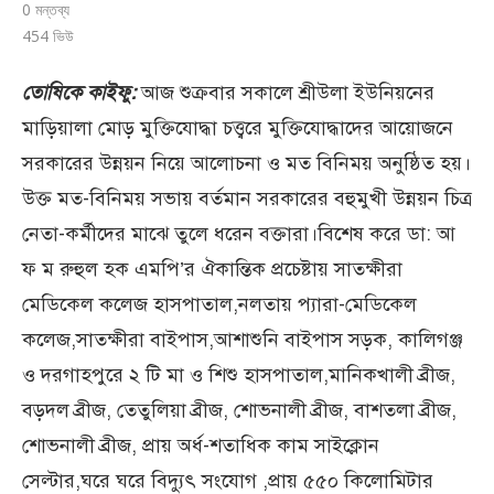
0 মন্তব্য
454
ভিউ
তোষিকে কাইফু:
আজ শুক্রবার সকালে শ্রীউলা ইউনিয়নের
মাড়িয়ালা মোড় মুক্তিযোদ্ধা চত্ত্বরে মুক্তিযোদ্ধাদের আয়োজনে
সরকারের উন্নয়ন নিয়ে আলোচনা ও মত বিনিময় অনুষ্ঠিত হয়।
উক্ত মত-বিনিময় সভায় বর্তমান সরকারের বহুমুখী উন্নয়ন চিত্র
নেতা-কর্মীদের মাঝে তুলে ধরেন বক্তারা।বিশেষ করে ডা: আ
ফ ম রুহুল হক এমপি’র ঐকান্তিক প্রচেষ্টায় সাতক্ষীরা
মেডিকেল কলেজ হাসপাতাল,নলতায় প্যারা-মেডিকেল
কলেজ,সাতক্ষীরা বাইপাস,আশাশুনি বাইপাস
সড়ক, কালিগঞ্জ
ও দরগাহপুরে ২ টি মা ও শিশু হাসপাতাল,মানিকখালী ব্রীজ,
বড়দল ব্রীজ, তেতুলিয়া ব্রীজ, শোভনালী ব্রীজ, বাশতলা ব্রীজ,
শোভনালী ব্রীজ, প্রায় অর্ধ-শতাধিক কাম সাইক্লোন
সেল্টার,ঘরে ঘরে বিদ্যুৎ সংযোগ ,প্রায় ৫৫০ কিলোমিটার