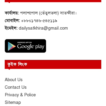
কার্যালয়:
পলাশপোল (তেঁতুলতলা) সাতক্ষীরা।
মোবাইল:
+৮৮০১৭৪৬-৫৪৫১১৯
ইমেইল:
dailysatkhira@gmail.com
কুইক লিংক
About Us
Contact Us
Privacy & Police
Sitemap