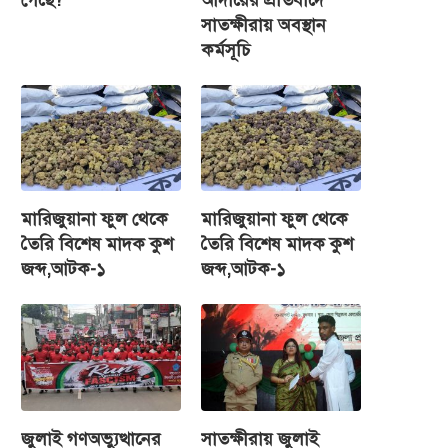
সাতক্ষীরায় অবস্থান
কর্মসূচি
মারিজুয়ানা ফুল থেকে
মারিজুয়ানা ফুল থেকে
তৈরি বিশেষ মাদক কুশ
তৈরি বিশেষ মাদক কুশ
জব্দ,আটক-১
জব্দ,আটক-১
জুলাই গণঅভ্যুত্থানের
সাতক্ষীরায় জুলাই