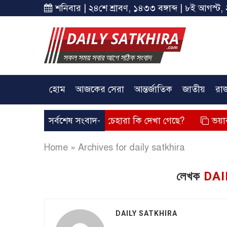
শনিবার | ২৪শে শ্রাবণ, ১৪৩৩ বঙ্গাব্দ | ৮ই আগস্ট, 
হোম
আজকের সেরা
আন্তর্জাতিক
জাতীয়
রা
ব্য দিয়েছে? তার চেহারা কি দেখা গেছে?
সর্বশেষ সংবাদ-
ভয়াবহ লোডশেডিং, ব
Home
»
Archives for daily satkhira
লেখক
DAI
DAILY SATKHIRA