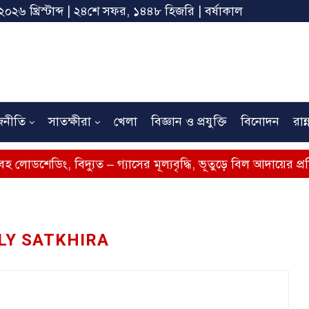
২০২৬ খ্রিস্টাব্দ | ২৪শে সফর, ১৪৪৮ হিজরি | বর্ষাকাল
জনীতি
সাতক্ষীরা
খেলা
বিজ্ঞান ও প্রযুক্তি
বিনোদন
রান্
িদ্যুত – গ্যাসের মূল্যবৃদ্ধি, ভূতুড়ে বিল আদায়ের প্রতিবাদে সাতক্ষী
LY SATKHIRA