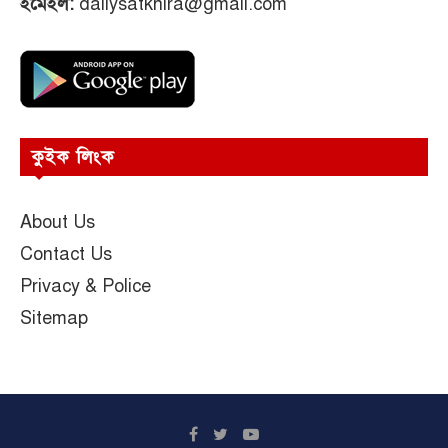
ইমেইল:
dailysatkhira@gmail.com
কুইক লিংক
About Us
Contact Us
Privacy & Police
Sitemap