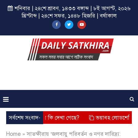
শনিবার | ২৪শে শ্রাবণ, ১৪৩৩ বঙ্গাব্দ | ৮ই আগস্ট, ২০২৬
খ্রিস্টাব্দ | ২৪শে সফর, ১৪৪৮ হিজরি | বর্ষাকাল
ে? তার চেহারা কি দেখা গেছে?
সর্বশেষ সংবাদ-
ভয়াবহ লোডশেডিং, বিদ্যুত – গ্
Home
»
সাতক্ষীরায় ‘জলবায়ু পরিবর্তন ও নগর দারিদ্র্য: