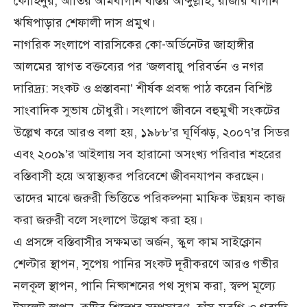
কোহিনুর, আতির আমবাগান বস্তির আব্দুল্লাহ, রাজার বাগান
ঋষিপাড়ার শেফালী দাস প্রমুখ।
নাগরিক সংলাপে বারসিকের কো-অর্ডিনেটর জাহাঙ্গীর
আলমের স্বাগত বক্তব্যের পর ‘জলবায়ু পরিবর্তন ও নগর
দারিদ্র্য: সংকট ও প্রস্তাবনা’ শীর্ষক প্রবন্ধ পাঠ করেন বিশিষ্ট
সাংবাদিক সুভাষ চৌধুরী। সংলাপে জীবনে বহুমুখী সংকটের
উল্লেখ করে আরও বলা হয়, ১৯৮৮’র ঘূর্ণিঝড়, ২০০৭’র সিডর
এবং ২০০৯’র আইলায় সব হারানো অসংখ্য পরিবার শহরের
বস্তিবাসী হয়ে অস্বাস্থ্যকর পরিবেশে জীবনযাপন করছেন।
তাদের মাঝে জরুরী ভিত্তিতে পরিকল্পনা মাফিক উন্নয়ন কাজ
করা জরুরী বলে সংলাপে উল্লেখ করা হয়।
এ প্রসঙ্গে বস্তিবাসীর সক্ষমতা অর্জন, স্কুল কাম সাইক্লোন
শেল্টার স্থাপন, সুপেয় পানির সংকট দূরীকরণে আরও গভীর
নলকূল স্থাপন, পানি নিষ্কাশনের পথ সুগম করা, স্বল্প মূল্যে