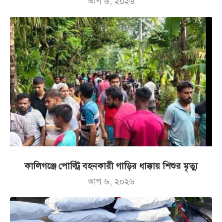
আগ ৬, ২০২৬
কালিগঞ্জে পোল্ট্রি বহনকারী গাড়ির ধাক্কায় শিশুর মৃত্যু
আগ ৬, ২০২৬