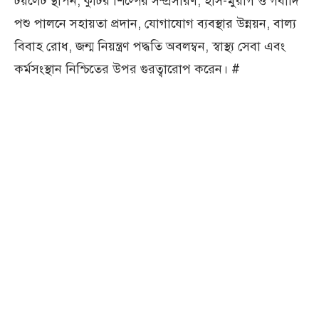
টয়লেট স্থাপন, কুটির শিল্পের সম্প্রসারণ, হাঁস-মুরগি ও গবাদি
পশু পালনে সহায়তা প্রদান, যোগাযোগ ব্যবস্থার উন্নয়ন, বাল্য
বিবাহ রোধ, জন্ম নিয়ন্ত্রণ পদ্ধতি অবলম্বন, স্বাস্থ্য সেবা এবং
কর্মসংস্থান নিশ্চিতের উপর গুরত্বারোপ করেন। #