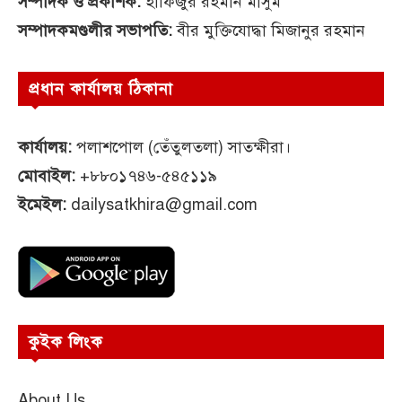
সম্পাদক ও প্রকাশক:
হাফিজুর রহমান মাসুম
সম্পাদকমণ্ডলীর সভাপতি:
বীর মুক্তিযোদ্ধা মিজানুর রহমান
প্রধান কার্যালয় ঠিকানা
কার্যালয়:
পলাশপোল (তেঁতুলতলা) সাতক্ষীরা।
মোবাইল:
+৮৮০১৭৪৬-৫৪৫১১৯
ইমেইল:
dailysatkhira@gmail.com
কুইক লিংক
About Us