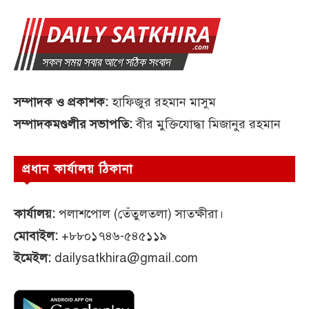
সম্পাদক ও প্রকাশক:
হাফিজুর রহমান মাসুম
সম্পাদকমণ্ডলীর সভাপতি:
বীর মুক্তিযোদ্ধা মিজানুর রহমান
প্রধান কার্যালয় ঠিকানা
কার্যালয়:
পলাশপোল (তেঁতুলতলা) সাতক্ষীরা।
মোবাইল:
+৮৮০১৭৪৬-৫৪৫১১৯
ইমেইল:
dailysatkhira@gmail.com