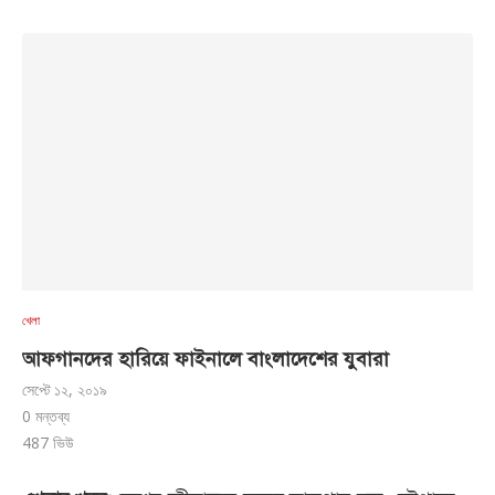
খেলা
আফগানদের হারিয়ে ফাইনালে বাংলাদেশের যুবারা
সেপ্টে ১২, ২০১৯
0 মন্তব্য
487
ভিউ