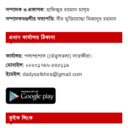
সম্পাদক ও প্রকাশক:
হাফিজুর রহমান মাসুম
সম্পাদকমণ্ডলীর সভাপতি:
বীর মুক্তিযোদ্ধা মিজানুর রহমান
প্রধান কার্যালয় ঠিকানা
কার্যালয়:
পলাশপোল (তেঁতুলতলা) সাতক্ষীরা।
মোবাইল:
+৮৮০১৭৪৬-৫৪৫১১৯
ইমেইল:
dailysatkhira@gmail.com
কুইক লিংক