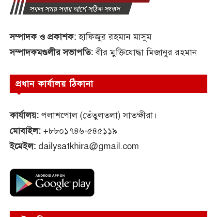
সম্পাদক ও প্রকাশক:
হাফিজুর রহমান মাসুম
সম্পাদকমণ্ডলীর সভাপতি:
বীর মুক্তিযোদ্ধা মিজানুর রহমান
প্রধান কার্যালয় ঠিকানা
কার্যালয়:
পলাশপোল (তেঁতুলতলা) সাতক্ষীরা।
মোবাইল:
+৮৮০১৭৪৬-৫৪৫১১৯
ইমেইল:
dailysatkhira@gmail.com