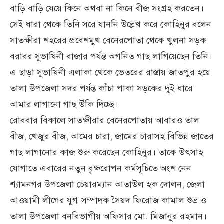
বাড়ি বাড়ি যেয়ে কিনে অথবা না কিনে বীজ সংগ্রহ করতেন।
সেই ধারা থেকে তিনি সরে যাননি উল্লেখ করে কোহিনুর বলেন
সাতক্ষীরা শহরের প্রবেশমুখ বেনেরপোতা থেকে খুলনা সড়ক
বরাবর সুভাষিনী বাজার পর্যন্ত অগনিত গাছ লাগিয়েছেন তিনি।
এ ছাড়া সুভাষিনী এলাকা থেকে ভেতরের রাস্তায় জাতপুর হয়ে
তালা উপজেলা সদর পর্যন্ত কাঁচা পাকা সড়কের দুই ধারে
আমার লাগানো গাছ উঁকি দিচ্ছে।
রোববার বিকালে সাতক্ষীরার বেনেরপোতায় আবারও তাল
বীজ, খেজুর বীজ, আমের চারা, জামের চারাসহ বিভিন্ন জাতের
গাছ লাগানোর কাজ শুরু করেছেন কোহিনুর। তাকে উৎসাহ
যোগাতে এবারের নতুন বৃক্ষরোপন কর্মসূচিতে অংশ নেন
শ্যামনগর উপজেলা চেয়ারম্যান আতাউল হক দোলন, জেলা
আওয়ামী লীগের যুগ্ম সম্পাদক সৈয়দ ফিরোজ কামাল শুভ্র ও
তালা উপজেলা বনবিভাগীয় অফিসার মো. মিজানুর রহমান।