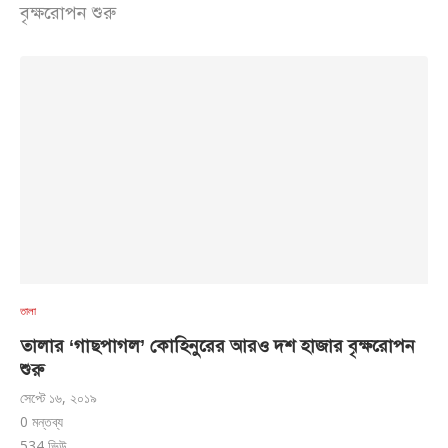
বৃক্ষরোপন শুরু
তালা
তালার ‘গাছপাগল’ কোহিনুরের আরও দশ হাজার বৃক্ষরোপন
শুরু
সেপ্টে ১৬, ২০১৯
0 মন্তব্য
534
ভিউ