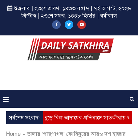
শুক্রবার | ২৩শে শ্রাবণ, ১৪৩৩ বঙ্গাব্দ | ৭ই আগস্ট, ২০২৬
খ্রিস্টাব্দ | ২৩শে সফর, ১৪৪৮ হিজরি | বর্ষাকাল
 মূল্যবৃদ্ধি, ভূতুড়ে বিল আদায়ের প্রতিবাদে সাতক্ষীরায় অবস্থান কর্ম
সর্বশেষ সংবাদ-
Home
»
তালার ‘গাছপাগল’ কোহিনুরের আরও দশ হাজার