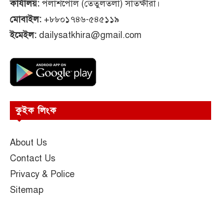
কার্যালয়:
পলাশপোল (তেঁতুলতলা) সাতক্ষীরা।
মোবাইল:
+৮৮০১৭৪৬-৫৪৫১১৯
ইমেইল:
dailysatkhira@gmail.com
কুইক লিংক
About Us
Contact Us
Privacy & Police
Sitemap