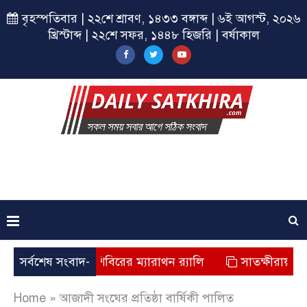
বৃহস্পতিবার | ২২শে শ্রাবণ, ১৪৩৩ বঙ্গাব্দ | ৬ই আগস্ট, ২০২৬
খ্রিস্টাব্দ | ২২শে সফর, ১৪৪৮ হিজরি | বর্ষাকাল
াতক্ষীরায় ছাত্রশিবিরের ম্যারাথন র‌্যালি
সর্বশেষ সংবাদ-
সাতক্ষীরায় জুলাই যো
Home
»
আজাদী সংঘের প্রতিষ্ঠা বার্ষিকী পালিত