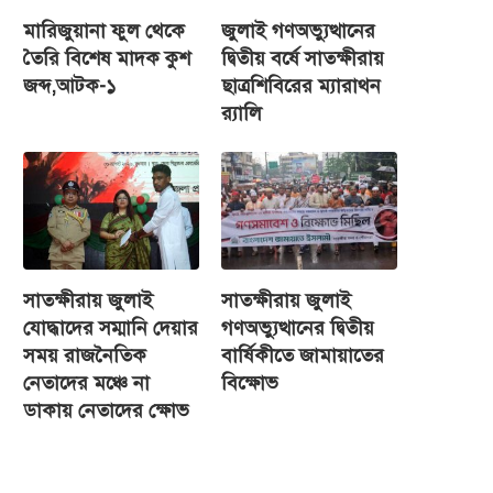
মারিজুয়ানা ফুল থেকে
জুলাই গণঅভ্যুত্থানের
তৈরি বিশেষ মাদক কুশ
দ্বিতীয় বর্ষে সাতক্ষীরায়
জব্দ,আটক-১
ছাত্রশিবিরের ম্যারাথন
র‌্যালি
সাতক্ষীরায় জুলাই
সাতক্ষীরায় জুলাই
যোদ্ধাদের সম্মানি দেয়ার
গণঅভ্যুত্থানের দ্বিতীয়
সময় রাজনৈতিক
বার্ষিকীতে জামায়াতের
নেতাদের মঞ্চে না
বিক্ষোভ
ডাকায় নেতাদের ক্ষোভ