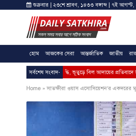
শুক্রবার | ২৩শে শ্রাবণ, ১৪৩৩ বঙ্গাব্দ | ৭ই আগস্ট,
হোম
আজকের সেরা
আন্তর্জাতিক
জাতীয়
রা
 – গ্যাসের মূল্যবৃদ্ধি, ভূতুড়ে বিল আদায়ের প্রতিবাদে সাতক্ষীরায় অব
সর্বশেষ সংবাদ-
Home
»
সাতক্ষীরা ওয়াস এসোসিয়েশন’র একদরের মূল