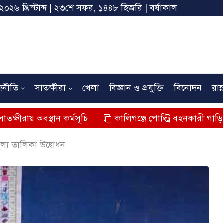
 ২০২৬ খ্রিস্টাব্দ | ২৩শে সফর, ১৪৪৮ হিজরি | বর্ষাকাল
জনীতি
সাতক্ষীরা
খেলা
বিজ্ঞান ও প্রযুক্তি
বিনোদন
রান্
স্থান কর্মসূচি
কালিগঞ্জে পোল্ট্রি বহনকারী গাড়ির ধাক্কায় শিশ
্য তালিকা উদ্বোধন