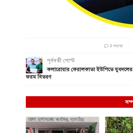
0 মন্তব্য
পূর্ববর্তী পোস্ট
কলারোয়ার কেরালকাতা ইউপিতে যুবদলের
ফরম বিতরণ
সম্