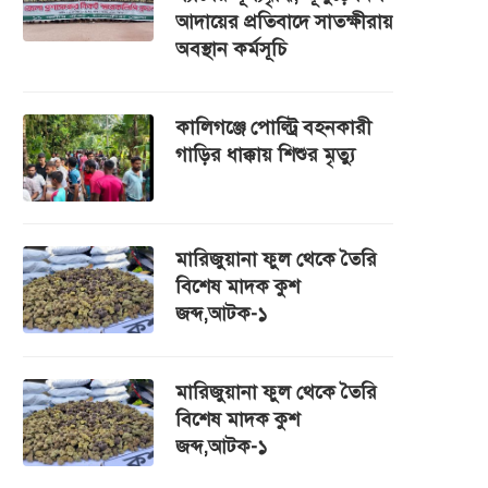
আদায়ের প্রতিবাদে সাতক্ষীরায়
অবস্থান কর্মসূচি
কালিগঞ্জে পোল্ট্রি বহনকারী
গাড়ির ধাক্কায় শিশুর মৃত্যু
মারিজুয়ানা ফুল থেকে তৈরি
বিশেষ মাদক কুশ
জব্দ,আটক-১
মারিজুয়ানা ফুল থেকে তৈরি
বিশেষ মাদক কুশ
জব্দ,আটক-১