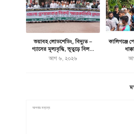
ভয়াবহ লোডশেডিং, বিদ্যুত –
কালিগঞ্জে পো
গ্যাসের মূল্যবৃদ্ধি, ভূতুড়ে বিল...
ধাক্ক
আগ ৬, ২০২৬
আ
ম