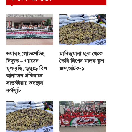
ভয়াবহ লোডশেডিং,
মারিজুয়ানা ফুল থেকে
বিদ্যুত – গ্যাসের
তৈরি বিশেষ মাদক কুশ
মূল্যবৃদ্ধি, ভূতুড়ে বিল
জব্দ,আটক-১
আদায়ের প্রতিবাদে
সাতক্ষীরায় অবস্থান
কর্মসূচি