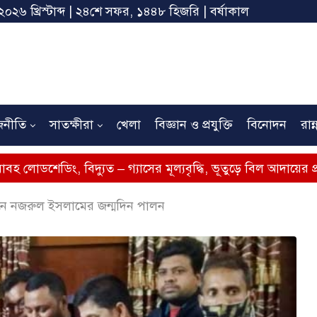
২০২৬ খ্রিস্টাব্দ | ২৪শে সফর, ১৪৪৮ হিজরি | বর্ষাকাল
জনীতি
সাতক্ষীরা
খেলা
বিজ্ঞান ও প্রযুক্তি
বিনোদন
রান্
বিদ্যুত – গ্যাসের মূল্যবৃদ্ধি, ভূতুড়ে বিল আদায়ের প্রতিবাদে সাতক্ষ
ে নজরুল ইসলামের জন্মদিন পালন