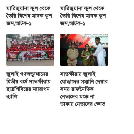
মারিজুয়ানা ফুল থেকে
মারিজুয়ানা ফুল থেকে
তৈরি বিশেষ মাদক কুশ
তৈরি বিশেষ মাদক কুশ
জব্দ,আটক-১
জব্দ,আটক-১
জুলাই গণঅভ্যুত্থানের
সাতক্ষীরায় জুলাই
দ্বিতীয় বর্ষে সাতক্ষীরায়
যোদ্ধাদের সম্মানি দেয়ার
ছাত্রশিবিরের ম্যারাথন
সময় রাজনৈতিক
র‌্যালি
নেতাদের মঞ্চে না
ডাকায় নেতাদের ক্ষোভ