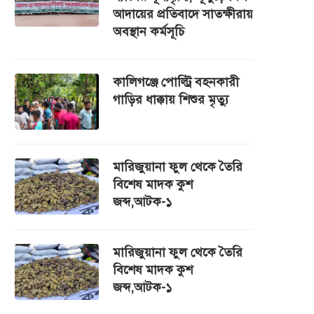
আদায়ের প্রতিবাদে সাতক্ষীরায়
অবস্থান কর্মসূচি
কালিগঞ্জে পোল্ট্রি বহনকারী
গাড়ির ধাক্কায় শিশুর মৃত্যু
মারিজুয়ানা ফুল থেকে তৈরি
বিশেষ মাদক কুশ
জব্দ,আটক-১
মারিজুয়ানা ফুল থেকে তৈরি
বিশেষ মাদক কুশ
জব্দ,আটক-১