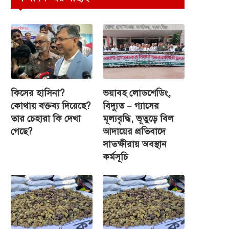
কিসের হাসিনা?
ভয়াবহ লোডশেডিং,
কোথায় বক্তব্য দিয়েছে?
বিদ্যুত – গ্যাসের
তার চেহারা কি দেখা
মূল্যবৃদ্ধি, ভূতুড়ে বিল
গেছে?
আদায়ের প্রতিবাদে
সাতক্ষীরায় অবস্থান
কর্মসূচি