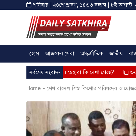
শনিবার | ২৪শে শ্রাবণ, ১৪৩৩ বঙ্গাব্দ | ৮ই আগস্ট, 
হোম
আজকের সেরা
আন্তর্জাতিক
জাতীয়
রা
তব্য দিয়েছে? তার চেহারা কি দেখা গেছে?
সর্বশেষ সংবাদ-
ভয়াবহ লোডশেডিং, 
Home
»
শেখ রাসেল শিশু কিশোর পরিষদের আয়োজন