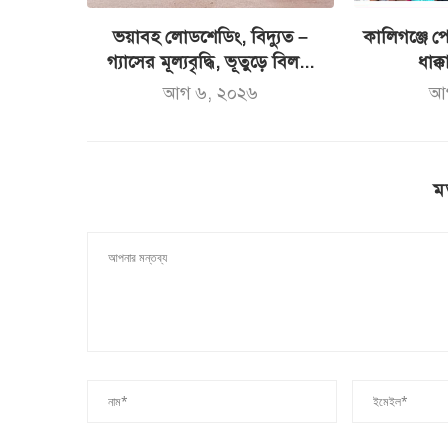
ভয়াবহ লোডশেডিং, বিদ্যুত –
কালিগঞ্জে পো
গ্যাসের মূল্যবৃদ্ধি, ভূতুড়ে বিল...
ধাক্ক
আগ ৬, ২০২৬
আ
ম