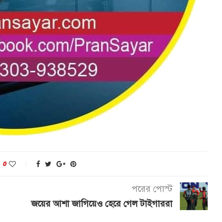
0
পরের পোস্ট
জয়ের আশা জাগিয়েও হেরে গেল টাইগাররা