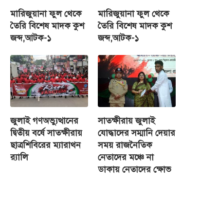
মারিজুয়ানা ফুল থেকে
মারিজুয়ানা ফুল থেকে
তৈরি বিশেষ মাদক কুশ
তৈরি বিশেষ মাদক কুশ
জব্দ,আটক-১
জব্দ,আটক-১
জুলাই গণঅভ্যুত্থানের
সাতক্ষীরায় জুলাই
দ্বিতীয় বর্ষে সাতক্ষীরায়
যোদ্ধাদের সম্মানি দেয়ার
ছাত্রশিবিরের ম্যারাথন
সময় রাজনৈতিক
র‌্যালি
নেতাদের মঞ্চে না
ডাকায় নেতাদের ক্ষোভ