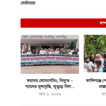
ভোটাররা
সম্
ভয়াবহ লোডশেডিং, বিদ্যুত –
কালিগঞ্জে পো
গ্যাসের মূল্যবৃদ্ধি, ভূতুড়ে বিল...
ধাক্ক
আগ ৬, ২০২৬
আ