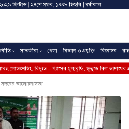
২০২৬ খ্রিস্টাব্দ | ২৪শে সফর, ১৪৪৮ হিজরি | বর্ষাকাল
জনীতি
সাতক্ষীরা
খেলা
বিজ্ঞান ও প্রযুক্তি
বিনোদন
রান্
বিদ্যুত – গ্যাসের মূল্যবৃদ্ধি, ভূতুড়ে বিল আদায়ের প্রতিবাদে সাতক্ষ
ষীরা সদরের আলোচনাসভা