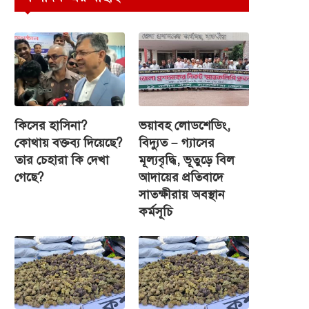
কিসের হাসিনা?
ভয়াবহ লোডশেডিং,
কোথায় বক্তব্য দিয়েছে?
বিদ্যুত – গ্যাসের
তার চেহারা কি দেখা
মূল্যবৃদ্ধি, ভূতুড়ে বিল
গেছে?
আদায়ের প্রতিবাদে
সাতক্ষীরায় অবস্থান
কর্মসূচি