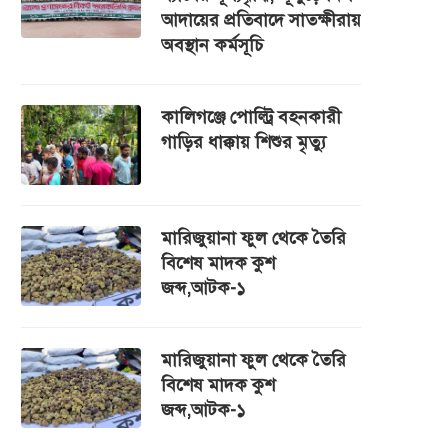
আদায়ের প্রতিবাদে সাতক্ষীরায়
অবস্থান কর্মসূচি
কালিগঞ্জে পোল্ট্রি বহনকারী
গাড়ির ধাক্কায় শিশুর মৃত্যু
মারিজুয়ানা ফুল থেকে তৈরি
বিশেষ মাদক কুশ
জব্দ,আটক-১
মারিজুয়ানা ফুল থেকে তৈরি
বিশেষ মাদক কুশ
জব্দ,আটক-১