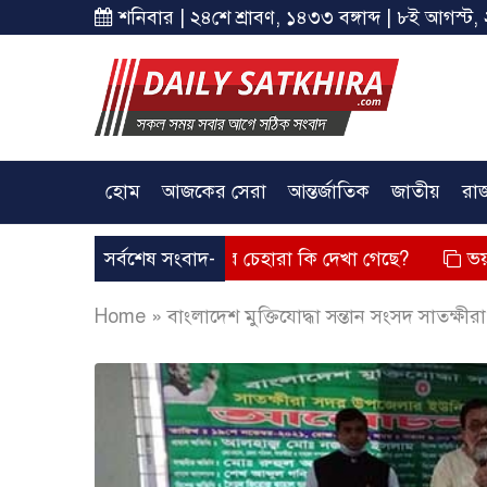
শনিবার | ২৪শে শ্রাবণ, ১৪৩৩ বঙ্গাব্দ | ৮ই আগস্ট, 
হোম
আজকের সেরা
আন্তর্জাতিক
জাতীয়
রা
্তব্য দিয়েছে? তার চেহারা কি দেখা গেছে?
সর্বশেষ সংবাদ-
ভয়াবহ লোডশেডিং, 
Home
»
বাংলাদেশ মুক্তিযোদ্ধা সন্তান সংসদ সাতক্