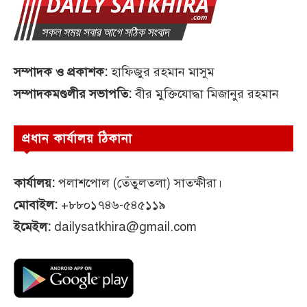
সম্পাদক ও প্রকাশক:
হাফিজুর রহমান মাসুম
সম্পাদকমণ্ডলীর সভাপতি:
বীর মুক্তিযোদ্ধা মিজানুর রহমান
প্রধান কার্যালয় ঠিকানা
কার্যালয়:
পলাশপোল (তেঁতুলতলা) সাতক্ষীরা।
মোবাইল:
+৮৮০১৭৪৬-৫৪৫১১৯
ইমেইল:
dailysatkhira@gmail.com