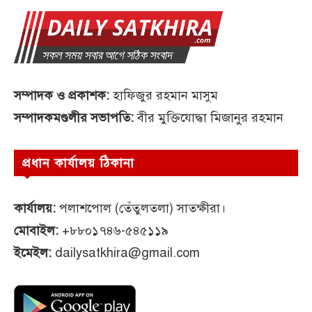
সম্পাদক ও প্রকাশক:
হাফিজুর রহমান মাসুম
সম্পাদকমণ্ডলীর সভাপতি:
বীর মুক্তিযোদ্ধা মিজানুর রহমান
প্রধান কার্যালয় ঠিকানা
কার্যালয়:
পলাশপোল (তেঁতুলতলা) সাতক্ষীরা।
মোবাইল:
+৮৮০১৭৪৬-৫৪৫১১৯
ইমেইল:
dailysatkhira@gmail.com