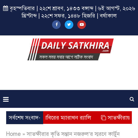
বৃহস্পতিবার | ২২শে শ্রাবণ, ১৪৩৩ বঙ্গাব্দ | ৬ই আগস্ট, ২০২৬
খ্রিস্টাব্দ | ২২শে সফর, ১৪৪৮ হিজরি | বর্ষাকাল
তক্ষীরায় ছাত্রশিবিরের ম্যারাথন র‌্যালি
সর্বশেষ সংবাদ-
সাতক্ষীরায় জুলাই যোদ
Home
»
সাতক্ষীরার কৃতি সন্তান নজরুল’র স্মরণে কার্টুন