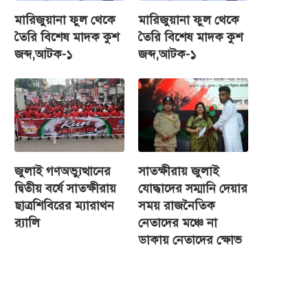
মারিজুয়ানা ফুল থেকে
মারিজুয়ানা ফুল থেকে
তৈরি বিশেষ মাদক কুশ
তৈরি বিশেষ মাদক কুশ
জব্দ,আটক-১
জব্দ,আটক-১
জুলাই গণঅভ্যুত্থানের
সাতক্ষীরায় জুলাই
দ্বিতীয় বর্ষে সাতক্ষীরায়
যোদ্ধাদের সম্মানি দেয়ার
ছাত্রশিবিরের ম্যারাথন
সময় রাজনৈতিক
র‌্যালি
নেতাদের মঞ্চে না
ডাকায় নেতাদের ক্ষোভ