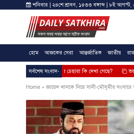
শনিবার | ২৪শে শ্রাবণ, ১৪৩৩ বঙ্গাব্দ | ৮ই আগস্ট, 
হোম
আজকের সেরা
আন্তর্জাতিক
জাতীয়
রা
্তব্য দিয়েছে? তার চেহারা কি দেখা গেছে?
সর্বশেষ সংবাদ-
ভয়াবহ লোডশেডিং,
Home
»
জায়েদ খানকে নিয়ে সানী-মৌসুমীর সংসারে