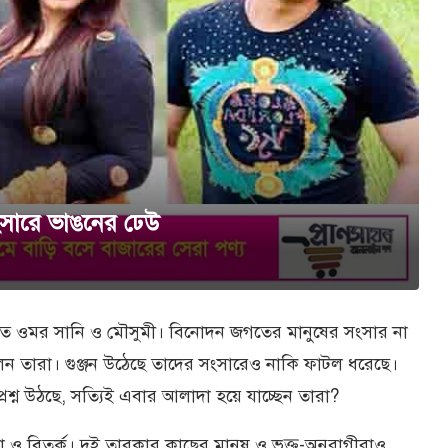
ংসারে ভাঙনের ঢেউ
ৃত ওমর সানি ও মৌসুমী। বিনোদন জগতের মানুষের সংসার না
েন তারা। গুঞ্জন উঠেছে তাদের সংসারেও নাকি ফাটল ধরেছে।
শ্ন উঠছে, সত্যিই এবার আলাদা হয়ে যাচ্ছেন তারা?
ও বিতর্ক। দুই তারকার কাছের মানুষ ও ভক্ত-অনুরাগীরাও