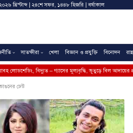
২০২৬ খ্রিস্টাব্দ | ২৪শে সফর, ১৪৪৮ হিজরি | বর্ষাকাল
জনীতি
সাতক্ষীরা
খেলা
বিজ্ঞান ও প্রযুক্তি
বিনোদন
রান্
 বিদ্যুত – গ্যাসের মূল্যবৃদ্ধি, ভূতুড়ে বিল আদায়ের প্রতিবাদে সাতক্
 ভাঙনের ঢেউ