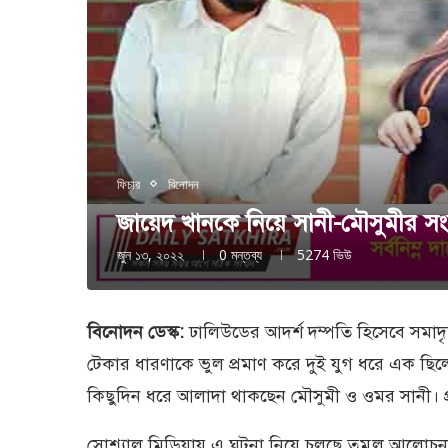
ফিচার
বিনোদন
জায়েদ খানকে নিয়ে সানী-মৌসুমীর স
জুন ১৩, ২০২২
0 মন্তব্য
5274
ভিউ
বিনোদন ডেস্ক:
ঢালিউডের আদর্শ দম্পতি হিসেবে সমাদ
টেকার ধারণাকে ভুল প্রমাণ করে দুই যুগ ধরে এক ছিল
কিছুদিন ধরে আলাদা থাকছেন মৌসুমী ও ওমর সানী। প্র
সোশ্যাল মিডিয়ায় এ ঘটনা নিয়ে চলছে তুমুল আলোচনা 