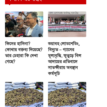
কিসের হাসিনা?
ভয়াবহ লোডশেডিং,
কোথায় বক্তব্য দিয়েছে?
বিদ্যুত – গ্যাসের
তার চেহারা কি দেখা
মূল্যবৃদ্ধি, ভূতুড়ে বিল
গেছে?
আদায়ের প্রতিবাদে
সাতক্ষীরায় অবস্থান
কর্মসূচি