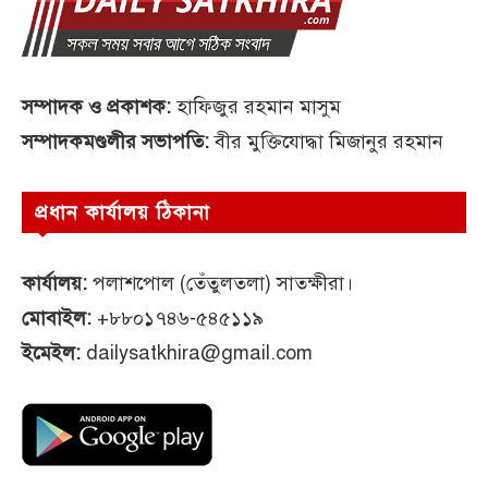
সম্পাদক ও প্রকাশক:
হাফিজুর রহমান মাসুম
সম্পাদকমণ্ডলীর সভাপতি:
বীর মুক্তিযোদ্ধা মিজানুর রহমান
প্রধান কার্যালয় ঠিকানা
কার্যালয়:
পলাশপোল (তেঁতুলতলা) সাতক্ষীরা।
মোবাইল:
+৮৮০১৭৪৬-৫৪৫১১৯
ইমেইল:
dailysatkhira@gmail.com