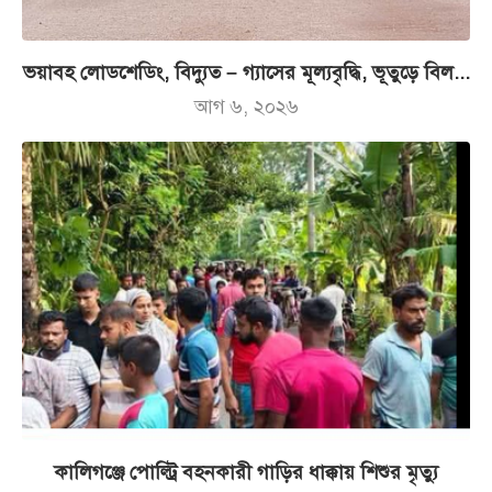
ভয়াবহ লোডশেডিং, বিদ্যুত – গ্যাসের মূল্যবৃদ্ধি, ভূতুড়ে বিল...
আগ ৬, ২০২৬
কালিগঞ্জে পোল্ট্রি বহনকারী গাড়ির ধাক্কায় শিশুর মৃত্যু