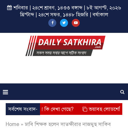
শনিবার | ২৪শে শ্রাবণ, ১৪৩৩ বঙ্গাব্দ | ৮ই আগস্ট, ২০২৬
খ্রিস্টাব্দ | ২৪শে সফর, ১৪৪৮ হিজরি | বর্ষাকাল
ে? তার চেহারা কি দেখা গেছে?
সর্বশেষ সংবাদ-
ভয়াবহ লোডশেডিং, বিদ্যুত – গ
Home
»
ঢাবি শিক্ষক হলেন সাতক্ষীরার নাজমুছ সাকিব