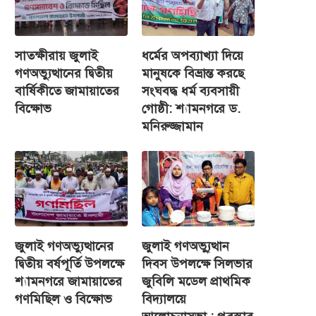
সাতক্ষীরায় জুলাই
ধর্মের অপব্যাখ্যা দিয়ে
গণঅভ্যুত্থানের দ্বিতীয়
মানুষকে বিভ্রান্ত করছে
বার্ষিকীতে জামায়াতের
সংঘবদ্ধ ধর্ম ব্যবসায়ী
বিক্ষোভ
গোষ্ঠী: শ্যামনগরে ড.
মনিরুজ্জামান
জুলাই গণঅভ্যুত্থানের
জুলাই গণঅভ্যু্ত্থান
দ্বিতীয় বর্ষপূর্তি উপলক্ষে
দিবস উপলক্ষে সিলভার
শ্যামনগরে জামায়াতের
জুবিলি মডেল প্রাথমিক
গণমিছিল ও বিক্ষোভ
বিদ্যালয়ে