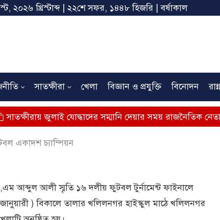
স্ট, ২০২৬ খ্রিস্টাব্দ | ২২শে সফর, ১৪৪৮ হিজরি | বর্ষাকাল
জনীতি
সাতক্ষীরা
খেলা
বিজ্ঞান ও প্রযুক্তি
বিনোদন
রান্
য় জুলাই যোদ্ধাদের সম্মানি দেয়ার সময় রাজনৈতিক নেতাদের মঞ্চে 
ুটবল একাদশ চ্যাম্পিয়ন
ম আব্দুল আলী স্মৃতি ১৬ দলীয় ফুটবল টুর্নামেন্ট ফাইনালে
 জানুয়ারী ) বিকালে তালার খলিলনগর হাইস্কুল মাঠে খলিলনগর
েলাটি অনুষ্ঠিত হয়।