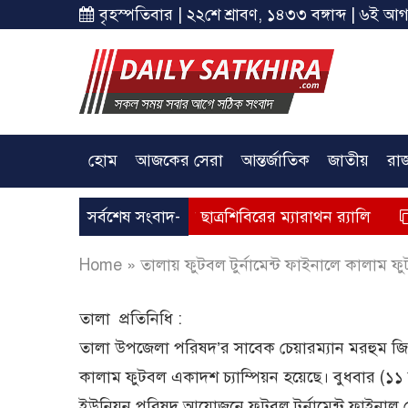
বৃহস্পতিবার | ২২শে শ্রাবণ, ১৪৩৩ বঙ্গাব্দ | ৬ই আগ
হোম
আজকের সেরা
আন্তর্জাতিক
জাতীয়
রা
তীয় বর্ষে সাতক্ষীরায় ছাত্রশিবিরের ম্যারাথন র‌্যালি
সর্বশেষ সংবাদ-
সাতক্ষীরা
Home
»
তালায় ফুটবল টুর্নামেন্ট ফাইনালে কালাম ফ
তালা প্রতিনিধি :
তালা উপজেলা পরিষদ’র সাবেক চেয়ারম্যান মরহুম জি,এ
কালাম ফুটবল একাদশ চ্যাম্পিয়ন হয়েছে। বুধবার (১১
ইউনিয়ন পরিষদ আয়োজনে ফুটবল টুর্নামেন্ট ফাইনাল খ