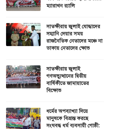
ম্যারাথন র‌্যালি
সাতক্ষীরায় জুলাই যোদ্ধাদের
সম্মানি দেয়ার সময়
রাজনৈতিক নেতাদের মঞ্চে না
ডাকায় নেতাদের ক্ষোভ
সাতক্ষীরায় জুলাই
গণঅভ্যুত্থানের দ্বিতীয়
বার্ষিকীতে জামায়াতের
বিক্ষোভ
ধর্মের অপব্যাখ্যা দিয়ে
মানুষকে বিভ্রান্ত করছে
সংঘবদ্ধ ধর্ম ব্যবসায়ী গোষ্ঠী: