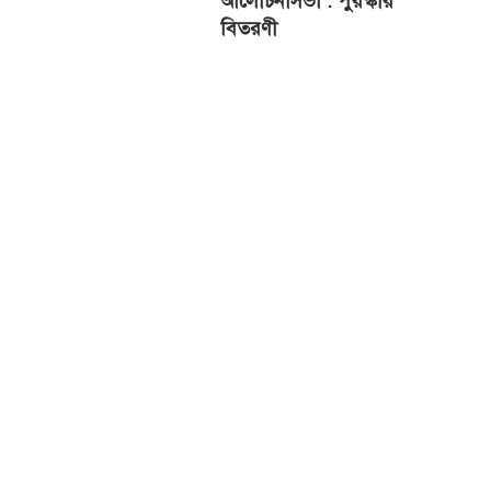
আলোচনাসভা : পুরস্কার
বিতরণী