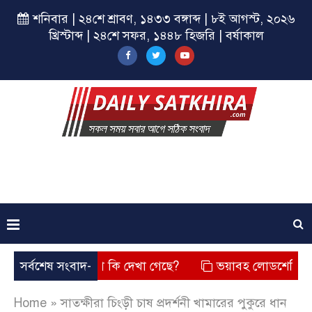
শনিবার | ২৪শে শ্রাবণ, ১৪৩৩ বঙ্গাব্দ | ৮ই আগস্ট, ২০২৬
খ্রিস্টাব্দ | ২৪শে সফর, ১৪৪৮ হিজরি | বর্ষাকাল
ে? তার চেহারা কি দেখা গেছে?
সর্বশেষ সংবাদ-
ভয়াবহ লোডশেডিং, বিদ্যুত – গ্
Home
»
সাতক্ষীরা চিংড়ী চাষ প্রদর্শনী খামারের পুকুরে ধান