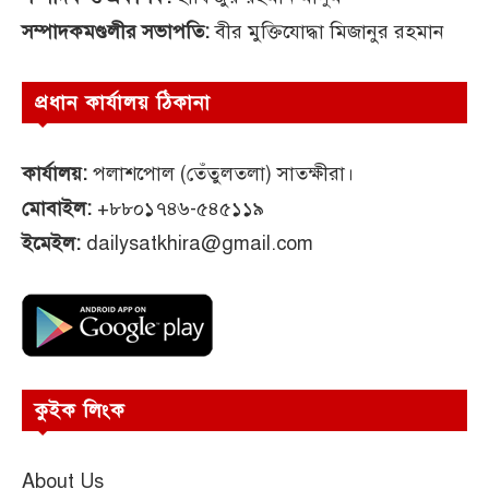
সম্পাদকমণ্ডলীর সভাপতি:
বীর মুক্তিযোদ্ধা মিজানুর রহমান
প্রধান কার্যালয় ঠিকানা
কার্যালয়:
পলাশপোল (তেঁতুলতলা) সাতক্ষীরা।
মোবাইল:
+৮৮০১৭৪৬-৫৪৫১১৯
ইমেইল:
dailysatkhira@gmail.com
কুইক লিংক
About Us