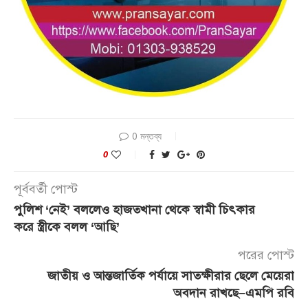
0 মন্তব্য
0
পূর্ববর্তী পোস্ট
পুলিশ ‘নেই’ বললেও হাজতখানা থেকে স্বামী চিৎকার
করে স্ত্রীকে বলল ‘আছি’
পরের পোস্ট
জাতীয় ও আন্তজার্তিক পর্যায়ে সাতক্ষীরার ছেলে মেয়েরা
অবদান রাখছে–এমপি রবি