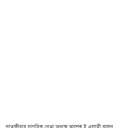
সাতক্ষীরার নাগরিক নেতা অধ্যক্ষ আশেক ই এলাহী বলেন,