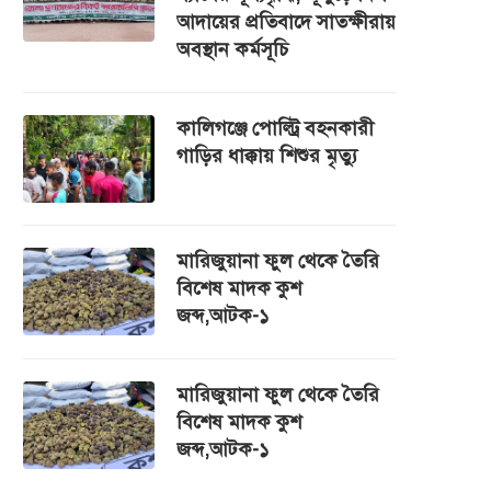
আদায়ের প্রতিবাদে সাতক্ষীরায়
অবস্থান কর্মসূচি
কালিগঞ্জে পোল্ট্রি বহনকারী
গাড়ির ধাক্কায় শিশুর মৃত্যু
মারিজুয়ানা ফুল থেকে তৈরি
বিশেষ মাদক কুশ
জব্দ,আটক-১
মারিজুয়ানা ফুল থেকে তৈরি
বিশেষ মাদক কুশ
জব্দ,আটক-১