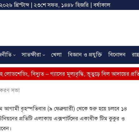
 ২০২৬ খ্রিস্টাব্দ | ২৩শে সফর, ১৪৪৮ হিজরি | বর্ষাকাল
জনীতি
সাতক্ষীরা
খেলা
বিজ্ঞান ও প্রযুক্তি
বিনোদন
রান্
বিদ্যুত – গ্যাসের মূল্যবৃদ্ধি, ভূতুড়ে বিল আদায়ের প্রতিবাদে সাতক্ষ
তকরণ সভা
যক্রম আগামী বৃহস্পতিবার (৯ ফেব্রুয়ারী) থেকে শুরু হয়ে চলবে ১৪
উনিয়নের প্রতিটি এলাকায় এক্সপার্টদের একাধীক টিম কুকুর ও
করবেন।