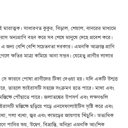
ই মারাত্মক। সাধারণত কুকুর, বিড়াল, শেয়াল, বানরের মাধ্যমে
রাস অন্যপ্রাণি বহন করে সব শেষে মানুষে দেহে প্রবেশ করে।
া। এ জন্য বেশি বেশি সচেতনতা দরকার। এমনকি আক্রান্ত প্রাণি
লে ক্ষতির মাত্রা কমিয়ে আনা সম্ভব। যেহেতু প্রাণীর লালার
 সে কারণে পোষা প্রাণীদের টিকা দেওয়া হয়। যদি একটি উন্মত্ত
পারে, তাহলে ভাইরাসটি সহজে সংক্রমণ হতে পারে। মাথা এবং
্তিষ্কে পৌঁছাতে পারে। জলাতঙ্কের উপসর্গ এবং লক্ষণগুলি
ইরাসটি মস্তিষ্কে ছড়িয়ে পড়ে এনসেফালাইটিস সৃষ্টি করে এবং
্যথা, গলা ব্যথা, জ্বর এবং কামড়ের জায়গায় খিঁচুনি। অত্যধিক
 পানির ভয়, উদ্বেগ, বিভ্রান্তি, অনিদ্রা এমনকি আংশিক