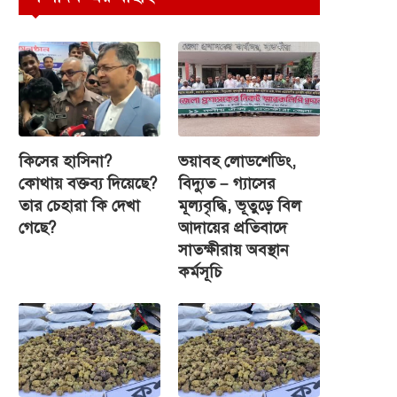
কিসের হাসিনা?
ভয়াবহ লোডশেডিং,
কোথায় বক্তব্য দিয়েছে?
বিদ্যুত – গ্যাসের
তার চেহারা কি দেখা
মূল্যবৃদ্ধি, ভূতুড়ে বিল
গেছে?
আদায়ের প্রতিবাদে
সাতক্ষীরায় অবস্থান
কর্মসূচি