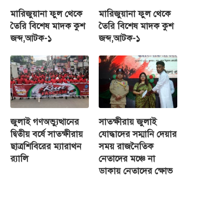
মারিজুয়ানা ফুল থেকে
মারিজুয়ানা ফুল থেকে
তৈরি বিশেষ মাদক কুশ
তৈরি বিশেষ মাদক কুশ
জব্দ,আটক-১
জব্দ,আটক-১
জুলাই গণঅভ্যুত্থানের
সাতক্ষীরায় জুলাই
দ্বিতীয় বর্ষে সাতক্ষীরায়
যোদ্ধাদের সম্মানি দেয়ার
ছাত্রশিবিরের ম্যারাথন
সময় রাজনৈতিক
র‌্যালি
নেতাদের মঞ্চে না
ডাকায় নেতাদের ক্ষোভ