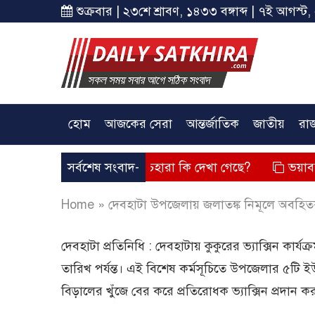
শুক্রবার | ২৩শে শ্রাবণ, ১৪৩৩ বঙ্গাব্দ | ৭ই আগস্ট,
হোম
আজকের সেরা
আন্তর্জাতিক
জাতীয়
রা
্তব্য দিয়েছে? তার চেহারা কি দেখা গেছে?
সর্বশেষ সংবাদ-
ভয়াবহ লোডশেডিং, 
Home
»
দেবহাটা উপজেলায় জলাতঙ্ক নিমূলে অবহি
দেবহাটা প্রতিনিধি : দেবহাটায় কুকুরের ভ্যাক্সিন কার্
তারিখ পর্যন্ত। এই বিশেষ কর্মসূচিতে উপজেলার ৫টি ই
বিড়ালের খুঁজে বের করে প্রতিরোধক ভ্যাক্সিন প্রদান 