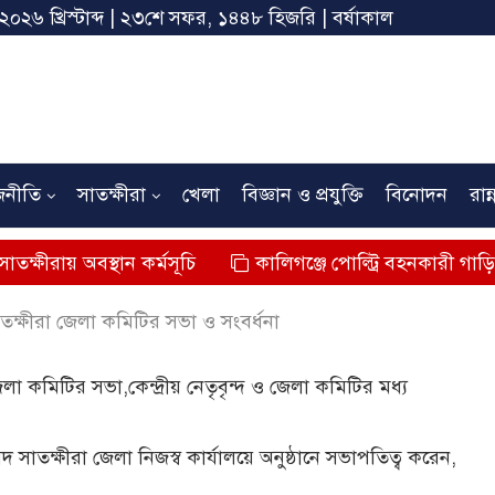
 ২০২৬ খ্রিস্টাব্দ | ২৩শে সফর, ১৪৪৮ হিজরি | বর্ষাকাল
জনীতি
সাতক্ষীরা
খেলা
বিজ্ঞান ও প্রযুক্তি
বিনোদন
রান্
স্থান কর্মসূচি
কালিগঞ্জে পোল্ট্রি বহনকারী গাড়ির ধাক্কায় শিশু
 সাতক্ষীরা জেলা কমিটির সভা ও সংবর্ধনা
 জেলা কমিটির সভা,কেন্দ্রীয় নেতৃবৃন্দ ও জেলা কমিটির মধ্য
রিষদ সাতক্ষীরা জেলা নিজস্ব কার্যালয়ে অনুষ্ঠানে সভাপতিত্ব করেন,