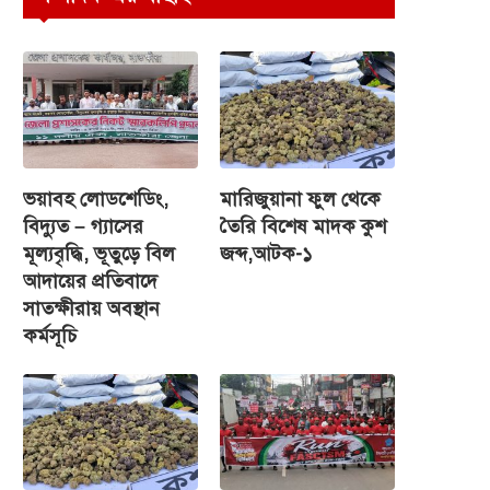
ভয়াবহ লোডশেডিং,
মারিজুয়ানা ফুল থেকে
বিদ্যুত – গ্যাসের
তৈরি বিশেষ মাদক কুশ
মূল্যবৃদ্ধি, ভূতুড়ে বিল
জব্দ,আটক-১
আদায়ের প্রতিবাদে
সাতক্ষীরায় অবস্থান
কর্মসূচি