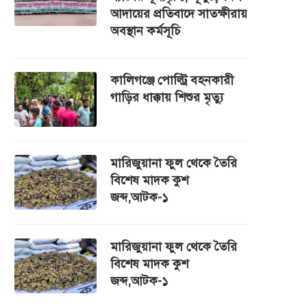
আদায়ের প্রতিবাদে সাতক্ষীরায়
অবস্থান কর্মসূচি
কালিগঞ্জে পোল্ট্রি বহনকারী
গাড়ির ধাক্কায় শিশুর মৃত্যু
মারিজুয়ানা ফুল থেকে তৈরি
বিশেষ মাদক কুশ
জব্দ,আটক-১
মারিজুয়ানা ফুল থেকে তৈরি
বিশেষ মাদক কুশ
জব্দ,আটক-১