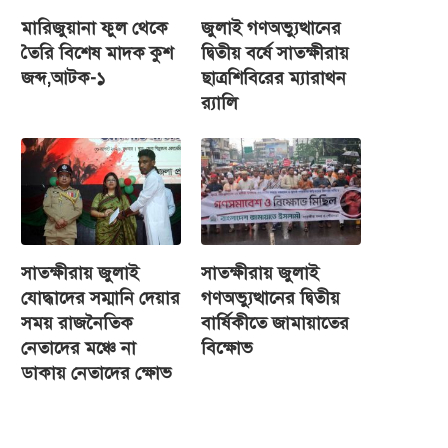
মারিজুয়ানা ফুল থেকে
জুলাই গণঅভ্যুত্থানের
তৈরি বিশেষ মাদক কুশ
দ্বিতীয় বর্ষে সাতক্ষীরায়
জব্দ,আটক-১
ছাত্রশিবিরের ম্যারাথন
র‌্যালি
সাতক্ষীরায় জুলাই
সাতক্ষীরায় জুলাই
যোদ্ধাদের সম্মানি দেয়ার
গণঅভ্যুত্থানের দ্বিতীয়
সময় রাজনৈতিক
বার্ষিকীতে জামায়াতের
নেতাদের মঞ্চে না
বিক্ষোভ
ডাকায় নেতাদের ক্ষোভ