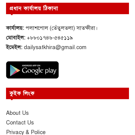
প্রধান কার্যালয় ঠিকানা
কার্যালয়:
পলাশপোল (তেঁতুলতলা) সাতক্ষীরা।
মোবাইল:
+৮৮০১৭৪৬-৫৪৫১১৯
ইমেইল:
dailysatkhira@gmail.com
কুইক লিংক
About Us
Contact Us
Privacy & Police