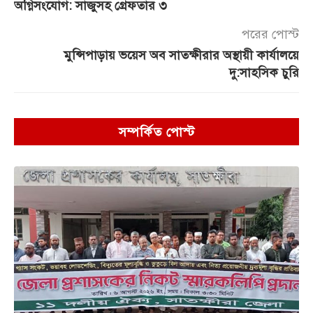
অগ্নিসংযোগ: সাজুসহ গ্রেফতার ৩
পরের পোস্ট
মুন্সিপাড়ায় ভয়েস অব সাতক্ষীরার অস্থায়ী কার্যালয়ে
দু:সাহসিক চুরি
সম্পর্কিত পোস্ট