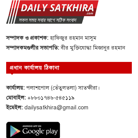
সম্পাদক ও প্রকাশক:
হাফিজুর রহমান মাসুম
সম্পাদকমণ্ডলীর সভাপতি:
বীর মুক্তিযোদ্ধা মিজানুর রহমান
প্রধান কার্যালয় ঠিকানা
কার্যালয়:
পলাশপোল (তেঁতুলতলা) সাতক্ষীরা।
মোবাইল:
+৮৮০১৭৪৬-৫৪৫১১৯
ইমেইল:
dailysatkhira@gmail.com