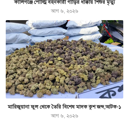
কালিগঞ্জে পোল্ট্রি বহনকারী গাড়ির ধাক্কায় শিশুর মৃত্যু
আগ ৬, ২০২৬
মারিজুয়ানা ফুল থেকে তৈরি বিশেষ মাদক কুশ জব্দ,আটক-১
আগ ৬, ২০২৬