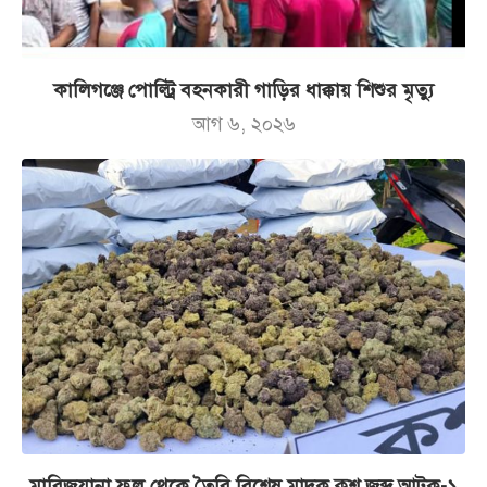
কালিগঞ্জে পোল্ট্রি বহনকারী গাড়ির ধাক্কায় শিশুর মৃত্যু
আগ ৬, ২০২৬
মারিজুয়ানা ফুল থেকে তৈরি বিশেষ মাদক কুশ জব্দ,আটক-১