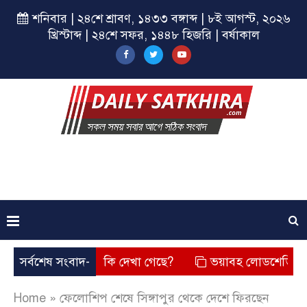
শনিবার | ২৪শে শ্রাবণ, ১৪৩৩ বঙ্গাব্দ | ৮ই আগস্ট, ২০২৬
খ্রিস্টাব্দ | ২৪শে সফর, ১৪৪৮ হিজরি | বর্ষাকাল
? তার চেহারা কি দেখা গেছে?
সর্বশেষ সংবাদ-
ভয়াবহ লোডশেডিং, বিদ্যুত – গ্
Home
»
ফেলোশিপ শেষে সিঙ্গাপুর থেকে দেশে ফিরছেন