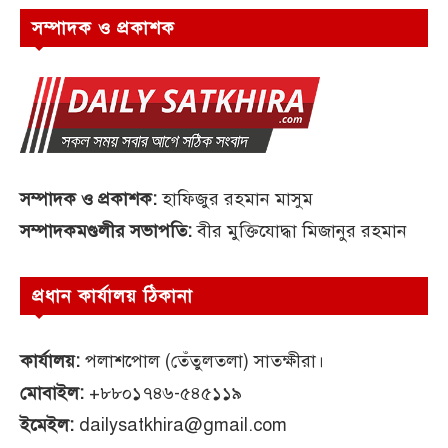
সম্পাদক ও প্রকাশক
সম্পাদক ও প্রকাশক:
হাফিজুর রহমান মাসুম
সম্পাদকমণ্ডলীর সভাপতি:
বীর মুক্তিযোদ্ধা মিজানুর রহমান
প্রধান কার্যালয় ঠিকানা
কার্যালয়:
পলাশপোল (তেঁতুলতলা) সাতক্ষীরা।
মোবাইল:
+৮৮০১৭৪৬-৫৪৫১১৯
ইমেইল:
dailysatkhira@gmail.com