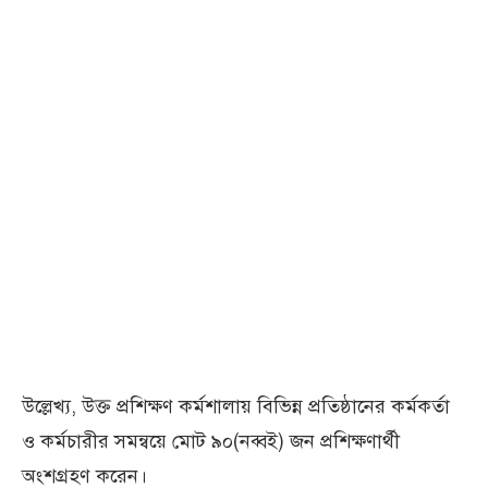
উল্লেখ্য, উক্ত প্রশিক্ষণ কর্মশালায় বিভিন্ন প্রতিষ্ঠানের কর্মকর্তা
ও কর্মচারীর সমন্বয়ে মোট ৯০(নব্বই) জন প্রশিক্ষণার্থী
অংশগ্রহণ করেন।