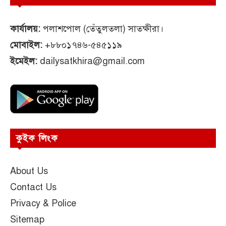
কার্যালয়:
পলাশপোল (তেঁতুলতলা) সাতক্ষীরা।
মোবাইল:
+৮৮০১৭৪৬-৫৪৫১১৯
ইমেইল:
dailysatkhira@gmail.com
কুইক লিংক
About Us
Contact Us
Privacy & Police
Sitemap