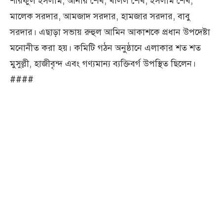
শরিফুল ইসলাম, আনার শেখ, খলিল শেখ, ইসলাম শেখ,
মালেক সরদার, আমজাদ সরদার, হামজার সরদার, বাবু
সরদার। এছাড়া সভায় রুহুল আমিন আকাশকে প্রধান উপদেষ্টা
মনোনীত করা হয়। কমিটি গঠন অনুষ্ঠানে এলাকার শত শত
মুসুল্লী, হাজীবৃন্দ এবং গণ্যমান্য ব্যক্তিবর্গ উপস্থিত ছিলেন।
####