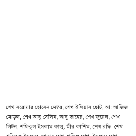
শেখ সরোয়ার হোসেন মেম্বর, শেখ ইলিয়াস ছোট, আ: আজিজ
মোড়ল, শেখ আবু সেলিম, আবু তাহের, শেখ জুয়েল, শেখ
লিটন, শফিকুল ইসলাম কালু, মীর কাশিম, শেখ রফি, শেখ