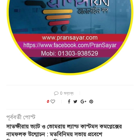
0 মন্তব্য
0
পূর্ববর্তী পোস্ট
সাতক্ষীরায় ভ্যাট ও ভোমরায় ল্যান্ড কাস্টমস কমপ্লেক্সের
নামফলক উন্মোচন : মতবিনিময় সভায় প্রবেশে