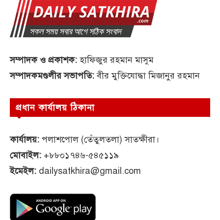
সম্পাদক ও প্রকাশক:
হাফিজুর রহমান মাসুম
সম্পাদকমণ্ডলীর সভাপতি:
বীর মুক্তিযোদ্ধা মিজানুর রহমান
প্রধান কার্যালয় ঠিকানা
কার্যালয়:
পলাশপোল (তেঁতুলতলা) সাতক্ষীরা।
মোবাইল:
+৮৮০১৭৪৬-৫৪৫১১৯
ইমেইল:
dailysatkhira@gmail.com